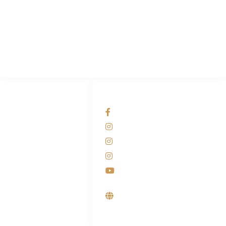
PT Hari Mukti Teknik
Pabrik Mesin Laundry Industri Rumah Sakit, Hotel dan Pondok
Pesantren.
HUBUNGI KAMI
OUR NETWORKS
Admin Marketing
Facebook KANABA
081-225-800-388
Instagram KANABA
M. Haka
Instagram SIYUBA
(Marketing) 0812-
9090-5709
Instagram DONG SO
Customer Care
Youtube
0812-9090-4709
Supplier, Distributor &
Produsen Mesin Laundry
Industri