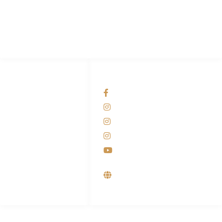
Pabrik Mesin Laundry Industri Rumah Sakit, Hotel dan Pondok
Pesantren.
HUBUNGI KAMI
OUR NETWORKS
Admin Marketing
Facebook KANABA
081-225-800-388
Instagram KANABA
M. Haka
Instagram SIYUBA
(Marketing) 0812-
9090-5709
Instagram DONG SO
Customer Care
Youtube
0812-9090-4709
Supplier, Distributor &
Produsen Mesin Laundry
Industri