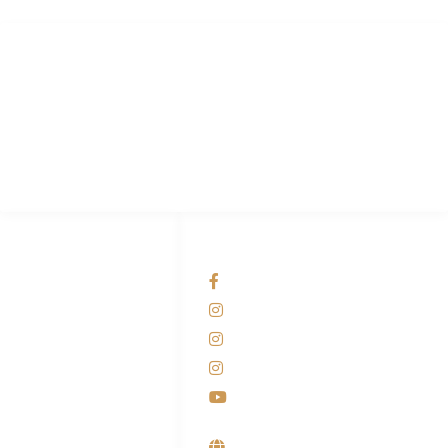
PT Hari Mukti Teknik
Pabrik Mesin Laundry Industri Rumah Sakit, Hotel dan Pondok
Pesantren.
HUBUNGI KAMI
OUR NETWORKS
Admin Marketing
Facebook KANABA
081-225-800-388
Instagram KANABA
M. Haka
Instagram SIYUBA
(Marketing) 0812-
9090-5709
Instagram DONG SO
Customer Care
Youtube
0812-9090-4709
Supplier, Distributor &
Produsen Mesin Laundry