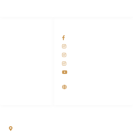
HUBUNGI KAMI
OUR NETWORKS
Admin Marketing
Facebook KANABA
081-225-800-388
Instagram KANABA
M. Haka
Instagram SIYUBA
(Marketing) 0812-
9090-5709
Instagram DONG SO
Customer Care
Youtube
0812-9090-4709
Supplier, Distributor &
Produsen Mesin Laundry
Industri
ALAMAT
Jl. Wonosari KM 8.5 Kuden RT 02, Sitimulyo, Piyungan
Bantul