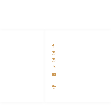
Pabrik Mesin Laundry Industri Rumah Sakit, Hotel dan Pondok
Pesantren.
HUBUNGI KAMI
OUR NETWORKS
Admin Marketing
Facebook KANABA
081-225-800-388
Instagram KANABA
M. Haka
Instagram SIYUBA
(Marketing) 0812-
9090-5709
Instagram DONG SO
Customer Care
Youtube
0812-9090-4709
Supplier, Distributor &
Produsen Mesin Laundry
Industri