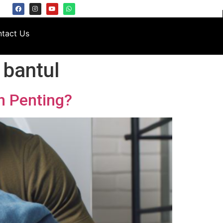
tact Us
 bantul
n Penting?