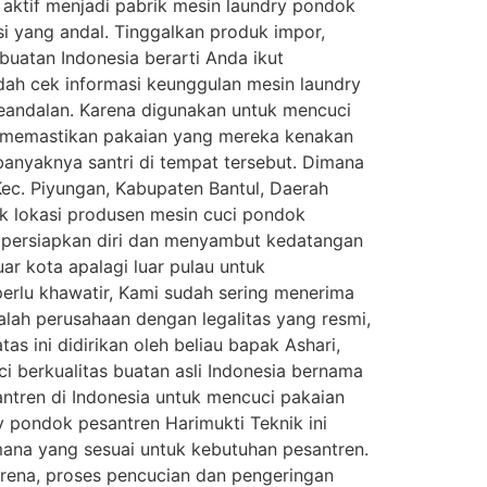
ktif menjadi pabrik mesin laundry pondok
si yang andal. Tinggalkan produk impor,
buatan Indonesia berarti Anda ikut
dah cek informasi keunggulan mesin laundry
keandalan. Karena digunakan untuk mencuci
us memastikan pakaian yang mereka kenakan
 banyaknya santri di tempat tersebut. Dimana
Kec. Piyungan, Kabupaten Bantul, Daerah
ek lokasi produsen mesin cuci pondok
empersiapkan diri dan menyambut kedatangan
ar kota apalagi luar pulau untuk
 perlu khawatir, Kami sudah sering menerima
lah perusahaan dengan legalitas yang resmi,
s ini didirikan oleh beliau bapak Ashari,
 berkualitas buatan asli Indonesia bernama
ntren di Indonesia untuk mencuci pakaian
y pondok pesantren Harimukti Teknik ini
mana yang sesuai untuk kebutuhan pesantren.
arena, proses pencucian dan pengeringan