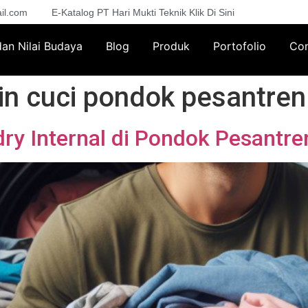
il.com
E-Katalog PT Hari Mukti Teknik Klik Di Sini
 dan Nilai Budaya
Blog
Produk
Portofolio
Con
n cuci pondok pesantren
ry Internal di Pondok Pesantre