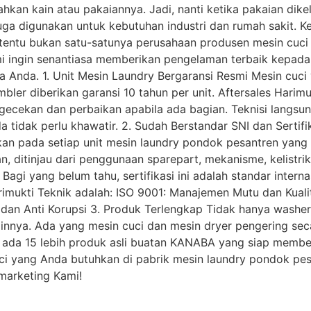
hkan kain atau pakaiannya. Jadi, nanti ketika pakaian dike
 juga digunakan untuk kebutuhan industri dan rumah sakit.
 tentu bukan satu-satunya perusahaan produsen mesin cuci
mi ingin senantiasa memberikan pengelaman terbaik kepad
nda. 1. Unit Mesin Laundry Bergaransi Resmi Mesin cuci y
bler diberikan garansi 10 tahun per unit. Aftersales Harimu
gecekan dan perbaikan apabila ada bagian. Teknisi langsu
a tidak perlu khawatir. 2. Sudah Berstandar SNI dan Sertifi
kan pada setiap unit mesin laundry pondok pesantren yang
, ditinjau dari penggunaan sparepart, mekanisme, kelistri
Bagi yang belum tahu, sertifikasi ini adalah standar inter
 Harimukti Teknik adalah: ISO 9001: Manajemen Mutu dan Ku
an Anti Korupsi 3. Produk Terlengkap Tidak hanya washer 
innya. Ada yang mesin cuci dan mesin dryer pengering seca
ya ada 15 lebih produk asli buatan KANABA yang siap mem
ci yang Anda butuhkan di pabrik mesin laundry pondok pes
marketing Kami!