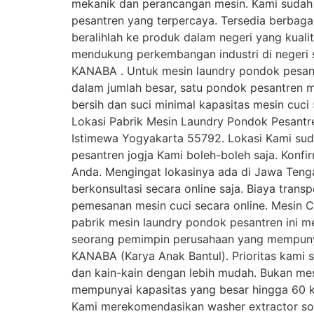
mekanik dan perancangan mesin. Kami sudah 
pesantren yang terpercaya. Tersedia berbagai
beralihlah ke produk dalam negeri yang kual
mendukung perkembangan industri di negeri s
KANABA . Untuk mesin laundry pondok pesantr
dalam jumlah besar, satu pondok pesantren 
bersih dan suci minimal kapasitas mesin cuci
Lokasi Pabrik Mesin Laundry Pondok Pesantre
Istimewa Yogyakarta 55792. Lokasi Kami suda
pesantren jogja Kami boleh-boleh saja. Konf
Anda. Mengingat lokasinya ada di Jawa Tengah
berkonsultasi secara online saja. Biaya trans
pemesanan mesin cuci secara online. Mesin C
pabrik mesin laundry pondok pesantren ini mem
seorang pemimpin perusahaan yang mempunyai
KANABA (Karya Anak Bantul). Prioritas kami
dan kain-kain dengan lebih mudah. Bukan mesi
mempunyai kapasitas yang besar hingga 60 kg
Kami merekomendasikan washer extractor soft