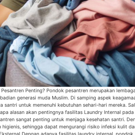
ok Pesantren Penting? Pondok pesantren merupakan lemba
ibadian generasi muda Muslim. Di samping aspek keagamaa
 santri untuk memenuhi kebutuhan sehari-hari mereka. Sala
berapa alasan akan pentingnya fasilitas Laundry Internal p
pesantren sangat penting untuk menjaga kesehatan santri. D
n higienis, sehingga dapat mengurangi risiko infeksi kulit 
ksternal Dengan adanya fasilitas laundry internal, pondok