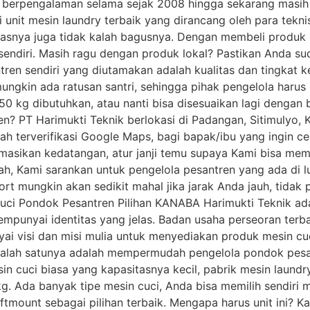
berpengalaman selama sejak 2008 hingga sekarang masih a
 unit mesin laundry terbaik yang dirancang oleh para tekni
itasnya juga tidak kalah bagusnya. Dengan membeli produk 
endiri. Masih ragu dengan produk lokal? Pastikan Anda su
en sendiri yang diutamakan adalah kualitas dan tingkat 
mungkin ada ratusan santri, sehingga pihak pengelola har
 50 kg dibutuhkan, atau nanti bisa disesuaikan lagi dengan
n? PT Harimukti Teknik berlokasi di Padangan, Sitimulyo, 
h terverifikasi Google Maps, bagi bapak/ibu yang ingin c
irmasikan kedatangan, atur janji temu supaya Kami bisa m
, Kami sarankan untuk pengelola pesantren yang ada di lu
port mungkin akan sedikit mahal jika jarak Anda jauh, tidak
uci Pondok Pesantren Pilihan KANABA Harimukti Teknik ada
punyai identitas yang jelas. Badan usaha perseoran terbata
 visi dan misi mulia untuk menyediakan produk mesin cuci
 salah satunya adalah mempermudah pengelola pondok pesa
n cuci biasa yang kapasitasnya kecil, pabrik mesin laundr
. Ada banyak tipe mesin cuci, Anda bisa memilih sendiri 
mount sebagai pilihan terbaik. Mengapa harus unit ini? K