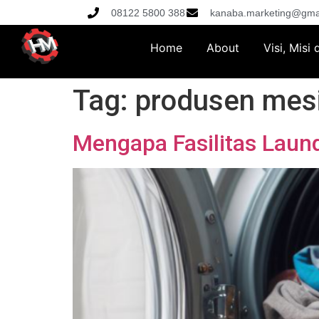
08122 5800 388
kanaba.marketing@gma
Home
About
Visi, Misi
Tag:
produsen mesi
Mengapa Fasilitas Laund