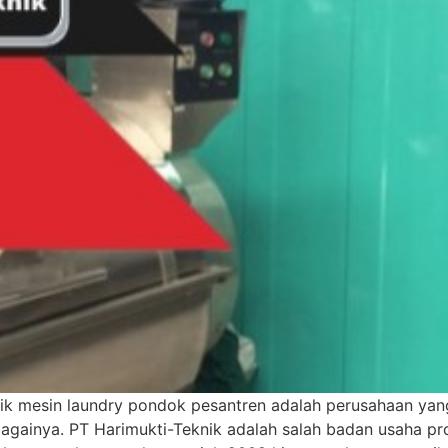
ik mesin laundry pondok pesantren adalah perusahaan ya
sebagainya. PT Harimukti-Teknik adalah salah badan usaha p