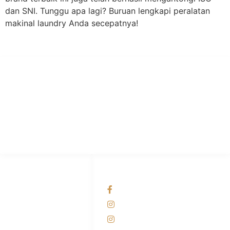
dan SNI. Tunggu apa lagi? Buruan lengkapi peralatan
makinal laundry Anda secepatnya!
PT Hari Mukti Teknik
Pabrik Mesin Laundry Industri Rumah Sakit, Hotel dan Pondok
Pesantren.
HUBUNGI KAMI
OUR NETWORKS
Admin Marketing
Facebook KANABA
081-225-800-388
Instagram KANABA
M. Haka
Instagram SIYUBA
(Marketing) 0812-