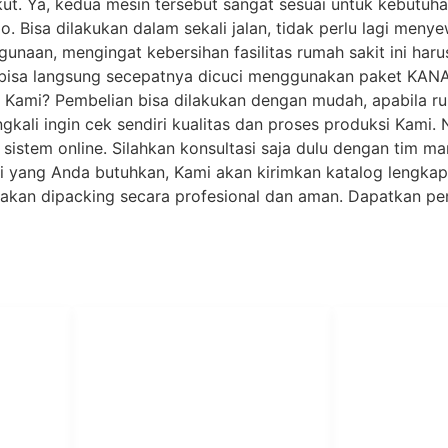
kut. Ya, kedua mesin tersebut sangat sesuai untuk kebutuh
. Bisa dilakukan dalam sekali jalan, tidak perlu lagi menye
gunaan, mengingat kebersihan fasilitas rumah sakit ini har
a bisa langsung secepatnya dicuci menggunakan paket KAN
Kami? Pembelian bisa dilakukan dengan mudah, apabila ruma
gkali ingin cek sendiri kualitas dan proses produksi Kami. 
istem online. Silahkan konsultasi saja dulu dengan tim ma
ci yang Anda butuhkan, Kami akan kirimkan katalog lengka
kan dipacking secara profesional dan aman. Dapatkan pena
PT Har
HUBUNGI KAMI
Admin Marketing 081-225-800-
Teknik
A
388
A
M. Haka (Marketing) 0812-
Pabrik Mesin L
9090-5709
Rumah Sakit, 