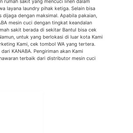
an rumah sakit yang mencuci linen dalam
wa layana laundry pihak ketiga. Selain bisa
us dijaga dengan maksimal. Apabila pakaian,
ABA mesin cuci dengan tingkat keandalan
h sakit berada di sekitar Bantul bisa cek
Namun, untuk yang berlokasi di luar kota Kami
rketing Kami, cek tombol WA yang tertera.
p dari KANABA. Pengiriman akan Kami
waran terbaik dari distributor mesin cuci
i Mukti
aundry Industri
Hotel dan Pondok