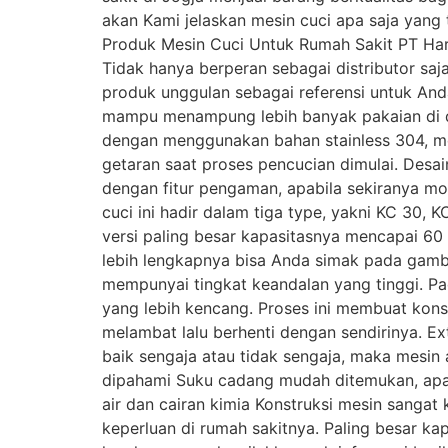
akan Kami jelaskan mesin cuci apa saja yang 
Produk Mesin Cuci Untuk Rumah Sakit PT Ha
Tidak hanya berperan sebagai distributor sa
produk unggulan sebagai referensi untuk And
mampu menampung lebih banyak pakaian di da
dengan menggunakan bahan stainless 304, me
getaran saat proses pencucian dimulai. Des
dengan fitur pengaman, apabila sekiranya mo
cuci ini hadir dalam tiga type, yakni KC 30
versi paling besar kapasitasnya mencapai 60
lebih lengkapnya bisa Anda simak pada gamba
mempunyai tingkat keandalan yang tinggi. Pa
yang lebih kencang. Proses ini membuat konsu
melambat lalu berhenti dengan sendirinya. Ex
baik sengaja atau tidak sengaja, maka mesi
dipahami Suku cadang mudah ditemukan, apabi
air dan cairan kimia Konstruksi mesin sangat
keperluan di rumah sakitnya. Paling besar ka