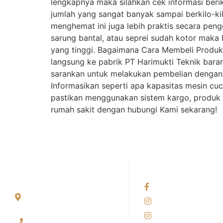
lengkapnya maka silahkan cek informasi beri
jumlah yang sangat banyak sampai berkilo-kilo
menghemat ini juga lebih praktis secara peng
sarung bantal, atau seprei sudah kotor mak
yang tinggi. Bagaimana Cara Membeli Produk 
langsung ke pabrik PT Harimukti Teknik baran
sarankan untuk melakukan pembelian dengan s
Informasikan seperti apa kapasitas mesin cu
pastikan menggunakan sistem kargo, produk a
rumah sakit dengan hubungi Kami sekarang!
ALAMAT
OUR NETWORKS
Jl. Wonosari KM 8.5
Facebook KANAB
Kuden RT 02, Sitimulyo,
Instagram KANAB
Piyungan Bantul
Instagram SIYUBA
(0274) 4536 274