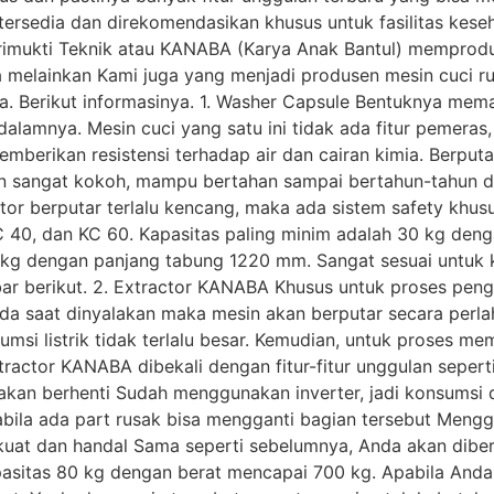
tersedia dan direkomendasikan khusus untuk fasilitas kese
rimukti Teknik atau KANABA (Karya Anak Bantul) memprod
ja melainkan Kami juga yang menjadi produsen mesin cuci 
a. Berikut informasinya. 1. Washer Capsule Bentuknya mem
lamnya. Mesin cuci yang satu ini tidak ada fitur pemeras
mberikan resistensi terhadap air dan cairan kimia. Berp
ain sangat kokoh, mampu bertahan sampai bertahun-tahun d
tor berputar terlalu kencang, maka ada sistem safety khu
, KC 40, dan KC 60. Kapasitas paling minim adalah 30 kg d
 kg dengan panjang tabung 1220 mm. Sangat sesuai untuk k
r berikut. 2. Extractor KANABA Khusus untuk proses peng
da saat dinyalakan maka mesin akan berputar secara perl
msi listrik tidak terlalu besar. Kemudian, untuk proses m
tractor KANABA dibekali dengan fitur-fitur unggulan sepert
n akan berhenti Sudah menggunakan inverter, jadi konsums
la ada part rusak bisa mengganti bagian tersebut Menggu
 kuat dan handal Sama seperti sebelumnya, Anda akan diberi
pasitas 80 kg dengan berat mencapai 700 kg. Apabila Anda 