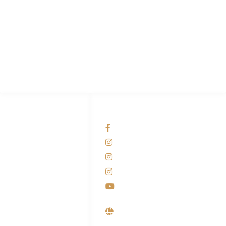
PT Hari Mukti Teknik
Pabrik Mesin Laundry Industri Rumah Sakit, Hotel dan Pondok
Pesantren.
HUBUNGI KAMI
OUR NETWORKS
Admin Marketing
Facebook KANABA
081-225-800-388
Instagram KANABA
M. Haka
Instagram SIYUBA
(Marketing) 0812-
9090-5709
Instagram DONG SO
Customer Care
Youtube
0812-9090-4709
Supplier, Distributor &
Produsen Mesin Laundry
Industri