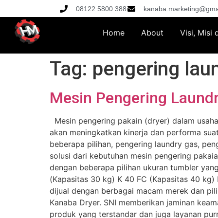
08122 5800 388
kanaba.marketing@gma
Home
About
Visi, Misi
Tag:
pengering lau
Mesin Pengering Laundry
Mesin pengering pakain (dryer) dalam usaha 
akan meningkatkan kinerja dan performa suatu 
beberapa pilihan, pengering laundry gas, pen
solusi dari kebutuhan mesin pengering pakai
dengan beberapa pilihan ukuran tumbler yang 
(Kapasitas 30 kg) K 40 FC (Kapasitas 40 kg) 
dijual dengan berbagai macam merek dan pili
Kanaba Dryer. SNI memberikan jaminan keam
produk yang terstandar dan juga layanan purna