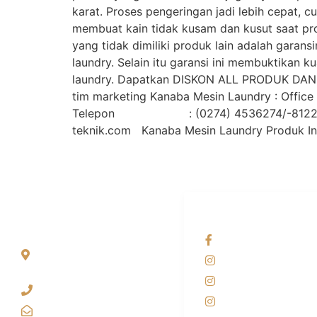
karat. Proses pengeringan jadi lebih cepat,
membuat kain tidak kusam dan kusut saat pro
yang tidak dimiliki produk lain adalah garans
laundry. Selain itu garansi ini membuktikan k
laundry. Dapatkan DISKON ALL PRODUK DAN 
tim marketing Kanaba Mesin Laundry : Office 
Telepon : (0274) 4536274/-812
teknik.com Kanaba Mesin Laundry Produk I
ALAMAT
OUR NETWORKS
Jl. Wonosari KM 8.5
Facebook KANAB
Kuden RT 02, Sitimulyo,
Instagram KANAB
Piyungan Bantul
Instagram SIYUBA
(0274) 4536 274
Instagram DONG 
kanaba.marketing@gmail.com