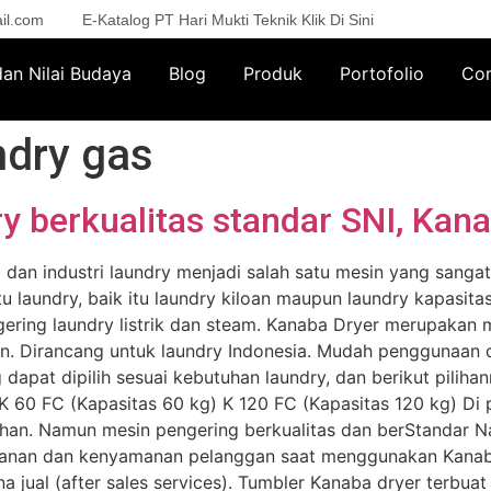
il.com
E-Katalog PT Hari Mukti Teknik Klik Di Sini
 dan Nilai Budaya
Blog
Produk
Portofolio
Con
ndry gas
 berkualitas standar SNI, Kan
dan industri laundry menjadi salah satu mesin yang sanga
laundry, baik itu laundry kiloan maupun laundry kapasitas b
gering laundry listrik dan steam. Kanaba Dryer merupakan 
an. Dirancang untuk laundry Indonesia. Mudah penggunaan
dapat dipilih sesuai kebutuhan laundry, dan berikut pilihan
K 60 FC (Kapasitas 60 kg) K 120 FC (Kapasitas 120 kg) Di 
han. Namun mesin pengering berkualitas dan berStandar Na
anan dan kenyamanan pelanggan saat menggunakan Kanaba 
 jual (after sales services). Tumbler Kanaba dryer terbuat d