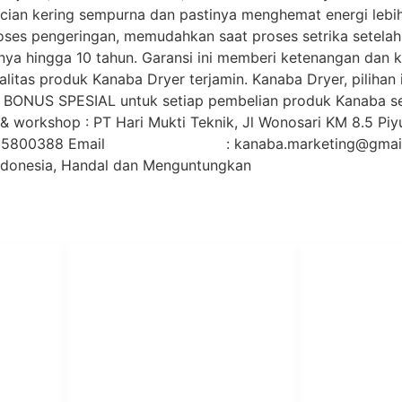
 cucian kering sempurna dan pastinya menghemat energi leb
ses pengeringan, memudahkan saat proses setrika setelah 
inya hingga 10 tahun. Garansi ini memberi ketenangan dan k
ualitas produk Kanaba Dryer terjamin. Kanaba Dryer, pilihan
BONUS SPESIAL untuk setiap pembelian produk Kanaba se
& workshop : PT Hari Mukti Teknik, Jl Wonosari KM 8.5 Piy
25800388 Email : kanaba.marketing@gmai
ndonesia, Handal dan Menguntungkan
PT Har
HUBUNGI KAMI
Admin Marketing 081-225-800-
Teknik
A
388
A
M. Haka (Marketing) 0812-
Pabrik Mesin L
9090-5709
Rumah Sakit, 
SO
Pesantren.
Customer Care 0812-9090-