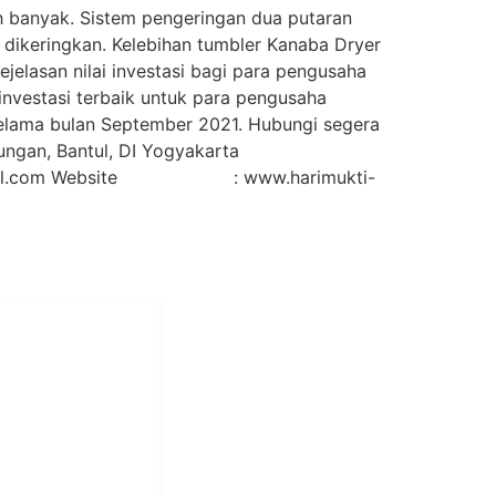
ih banyak. Sistem pengeringan dua putaran
dikeringkan. Kelebihan tumbler Kanaba Dryer
ejelasan nilai investasi bagi para pengusaha
 investasi terbaik untuk para pengusaha
lama bulan September 2021. Hubungi segera
ungan, Bantul, DI Yogyakarta
l.com Website : www.harimukti-
i Mukti
aundry Industri
Hotel dan Pondok