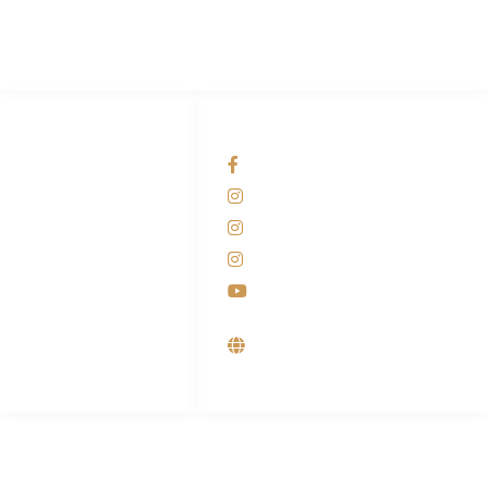
Pesantren.
HUBUNGI KAMI
OUR NETWORKS
Admin Marketing
Facebook KANABA
081-225-800-388
Instagram KANABA
M. Haka
Instagram SIYUBA
(Marketing) 0812-
9090-5709
Instagram DONG SO
Customer Care
Youtube
0812-9090-4709
Supplier, Distributor &
Produsen Mesin Laundry
Industri
ALAMAT
Jl. Wonosari KM 8.5 Kuden RT 02, Sitimulyo, Piyungan