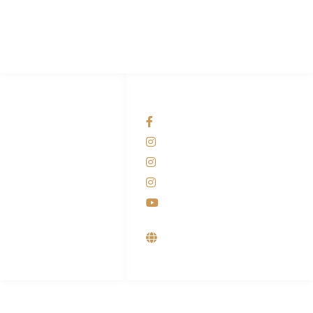
Pabrik Mesin Laundry Industri Rumah Sakit, Hotel dan Pondok
Pesantren.
HUBUNGI KAMI
OUR NETWORKS
Admin Marketing
Facebook KANABA
081-225-800-388
Instagram KANABA
M. Haka
Instagram SIYUBA
(Marketing) 0812-
9090-5709
Instagram DONG SO
Customer Care
Youtube
0812-9090-4709
Supplier, Distributor &
Produsen Mesin Laundry
Industri
ALAMAT