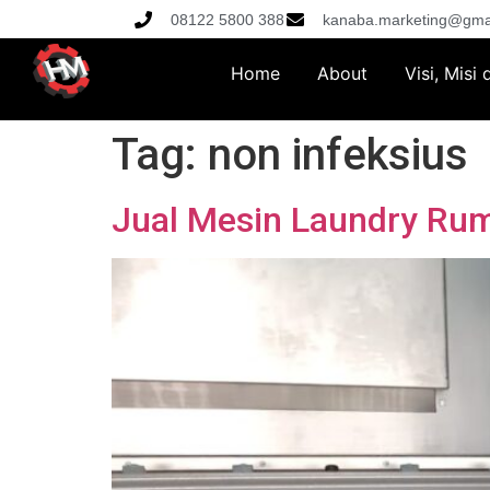
08122 5800 388
kanaba.marketing@gma
Home
About
Visi, Misi
Tag:
non infeksius
Jual Mesin Laundry Rum