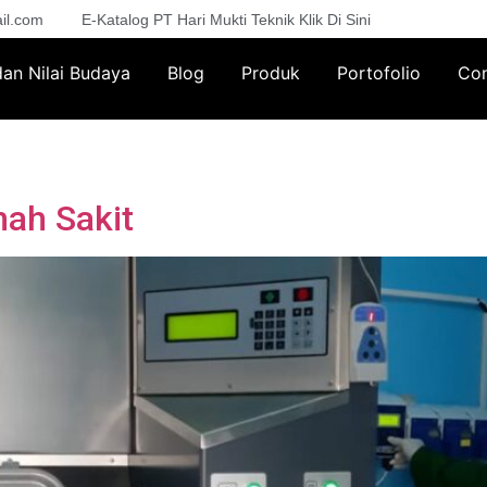
il.com
E-Katalog PT Hari Mukti Teknik Klik Di Sini
 dan Nilai Budaya
Blog
Produk
Portofolio
Con
ah Sakit