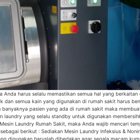
a Anda harus selalu memastikan semua hal yang berkaitan 
duk dan semua kain yang digunakan di rumah sakit harus be
 banyaknya pasien yang ada di rumah sakit maka membuat
n laundry yang selalu standby untuk digunakan membersi
h Mesin Laundry Rumah Sakit, maka Anda wajib mencari temp
 sebagai berikut : Sediakan Mesin Laundry Infeksius & Non
ang digunakan haruslah dibedakan agar segala macam kum