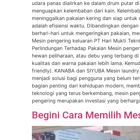
udara panas dialirkan ke dalam drum putar d
menguapkan kelembaban dari kain. Kelembaba
meninggalkan pakaian kering dan siap untuk 
adalah efisiensi waktu. Dibandingkan deng
berhari-hari untuk mengeringkan pakaian, me
Mesin pengering keluaran PT Hari Mukti Tek
Perlindungan Terhadap Pakaian Mesin pengeri
hewan peliharaan, atau debu yang terbang 
kualitas dan warna pakaian lebih lama. Kem
friendly). KANABA dan SIYUBA Mesin laundr
menjadi solusi bagi pengguna yang belum terl
bagian penting dari kehidupan modern, memb
teknologi yang terus berkembang, mesin peng
pengering merupakan investasi yang berharga
Begini Cara Memilih Me