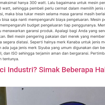
 maksimal hanya 300 watt. Lalu bagaimana untuk mesin peng
watt, sehingga pembeli perlu cermat dalam memilih jenis 
isi, maka bisa tukar mesin selama masa garansi masih berl
bisa saja nanti mempengaruhi biaya pengeluaran. Mesin p
sa mempengaruhi budget pengeluaran tiap penggunanya. Men
u menawarkan garansi produk. Apalagi bagi Anda yang seng
kan. Beli mesin pengering pakaian dari merek yang memberi
 segera diatasi. Seperti halnya merk Kanaba untuk jenis
 ada juga jenis merk Siyuba yang umum digunakan dan ber
SNI, dan ISO sehingga terjamin aman dan bergaransi. Perti
n tentunya.
i Industri? Simak Beberapa Hal