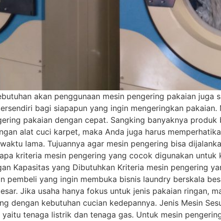
ebutuhan akan penggunaan mesin pengering pakaian juga s
ersendiri bagi siapapun yang ingin mengeringkan pakaian. 
ngering pakaian dengan cepat. Sangking banyaknya produk
engan alat cuci karpet, maka Anda juga harus memperhatika
 waktu lama. Tujuannya agar mesin pengering bisa dijalank
erapa kriteria mesin pengering yang cocok digunakan untuk
gan Kapasitas yang Dibutuhkan Kriteria mesin pengering y
n pembeli yang ingin membuka bisnis laundry berskala be
esar. Jika usaha hanya fokus untuk jenis pakaian ringan, m
ing dengan kebutuhan cucian kedepannya. Jenis Mesin Sesua
 yaitu tenaga listrik dan tenaga gas. Untuk mesin penger