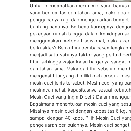
Untuk mendapatkan mesin cuci yang bagus me
yang berkualitas dan tahan lama, maka ada b
penggunanya rugi dan mengeluarkan budget l
buntung nantinya. Berbeda konsepnya dengan 
pekerjaan rumah tangga dalam kehidupan seha
menggunakan metode tradisional, maka akan
berkualitas? Berikut ini pembahasan lengka
menjadi satu-satunya faktor yang perlu dip
fitur, sehingga wajar kalau harganya sangat
dan tahan lama. Maka dari itu, sebelum memb
mengenai fitur yang dimiliki oleh produk mes
mesin cuci jenis tersebut. Mesin cuci yang b
mesinnya mahal, kapasitasnya sesuai kebutuh
Mesin Cuci yang Ingin Dibeli? Dalam menggun
Bagaimana menentukan mesin cuci yang sesua
Misalnya mesin cuci dengan kapasitas 6 kg, 
sampai dengan 40 kaos. Pilih Mesin Cuci y
pengeluaran per bulannya. Mesin cuci sangat e