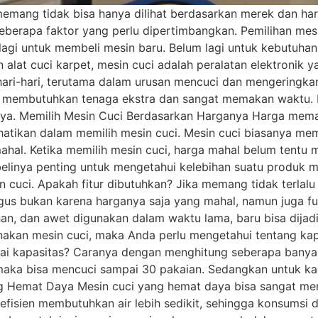
mang tidak bisa hanya dilihat berdasarkan merek dan ha
eberapa faktor yang perlu dipertimbangkan. Pemilihan me
agi untuk membeli mesin baru. Belum lagi untuk kebutuha
alat cuci karpet, mesin cuci adalah peralatan elektronik
ri-hari, terutama dalam urusan mencuci dan mengeringkan 
 membutuhkan tenaga ekstra dan sangat memakan waktu. B
pnya. Memilih Mesin Cuci Berdasarkan Harganya Harga mem
erhatikan dalam memilih mesin cuci. Mesin cuci biasanya 
 mahal. Ketika memilih mesin cuci, harga mahal belum tent
elinya penting untuk mengetahui kelebihan suatu produk me
in cuci. Apakah fitur dibutuhkan? Jika memang tidak terlal
agus bukan karena harganya saja yang mahal, namun juga fu
an, dan awet digunakan dalam waktu lama, baru bisa dijadi
akan mesin cuci, maka Anda perlu mengetahui tentang kapa
i kapasitas? Caranya dengan menghitung seberapa banyak 
maka bisa mencuci sampai 30 pakaian. Sedangkan untuk ka
ang Hemat Daya Mesin cuci yang hemat daya bisa sangat m
fisien membutuhkan air lebih sedikit, sehingga konsumsi day