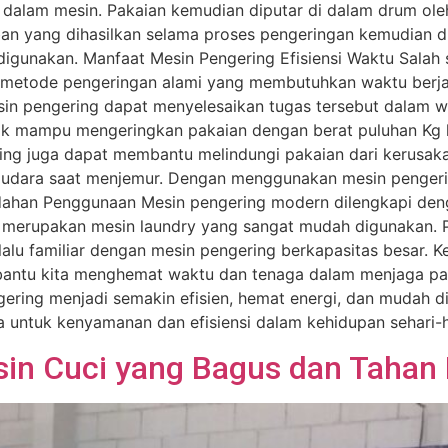
i dalam mesin. Pakaian kemudian diputar di dalam drum ol
n yang dihasilkan selama proses pengeringan kemudian dik
digunakan. Manfaat Mesin Pengering Efisiensi Waktu Salah
an metode pengeringan alami yang membutuhkan waktu be
sin pengering dapat menyelesaikan tugas tersebut dalam w
nik mampu mengeringkan pakaian dengan berat puluhan Kg 
ng juga dapat membantu melindungi pakaian dari kerusaka
di udara saat menjemur. Dengan menggunakan mesin penge
udahan Penggunaan Mesin pengering modern dilengkapi den
y merupakan mesin laundry yang sangat mudah digunakan. 
alu familiar dengan mesin pengering berkapasitas besar. K
antu kita menghemat waktu dan tenaga dalam menjaga pak
ering menjadi semakin efisien, hemat energi, dan mudah d
 untuk kenyamanan dan efisiensi dalam kehidupan sehari-h
sin Cuci yang Bagus dan Tahan