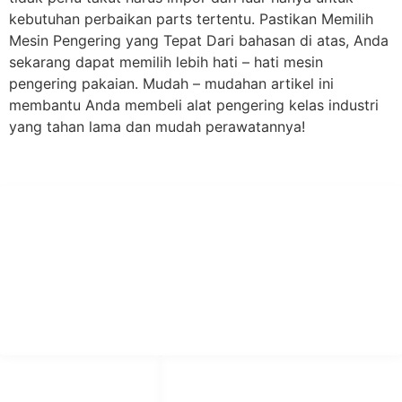
kebutuhan perbaikan parts tertentu. Pastikan Memilih
Mesin Pengering yang Tepat Dari bahasan di atas, Anda
sekarang dapat memilih lebih hati – hati mesin
pengering pakaian. Mudah – mudahan artikel ini
membantu Anda membeli alat pengering kelas industri
yang tahan lama dan mudah perawatannya!
PT Hari Mukti Teknik
Pabrik Mesin Laundry Industri Rumah Sakit, Hotel dan Pondok
Pesantren.
HUBUNGI KAMI
OUR NETWORKS