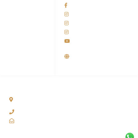
Admin Marketing
Facebook KANABA
081-225-800-388
Instagram KANABA
M. Haka
Instagram SIYUBA
(Marketing) 0812-
9090-5709
Instagram DONG SO
Customer Care
Youtube
0812-9090-4709
Supplier, Distributor &
Produsen Mesin Laundry
Industri
ALAMAT
Jl. Wonosari KM 8.5 Kuden RT 02, Sitimulyo, Piyungan
Bantul
(0274) 4536 274
kanaba.marketing@gmail.com