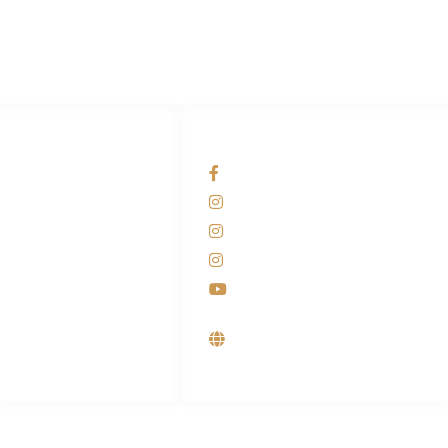
Pabrik Mesin Laundry Industri Rumah Sakit, Hotel dan Pondok
Pesantren.
HUBUNGI KAMI
OUR NETWORKS
Admin Marketing
Facebook KANABA
081-225-800-388
Instagram KANABA
M. Haka
Instagram SIYUBA
(Marketing) 0812-
9090-5709
Instagram DONG SO
Customer Care
Youtube
0812-9090-4709
Supplier, Distributor &
Produsen Mesin Laundry
Industri
ALAMAT