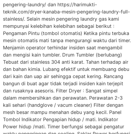
pengering-laundry/ dan https://harimukti-
teknik.com/dryer-kanaba-mesin-pengering-laundry-full-
stainless/. Selain mesin pengering laundry gas kami
mempunyai kelebihan kelebihan sebagai berikut :
Pengaman Pintu (tombol otomatis) Ketika pintu terbuka
mesin otomatis mati tanpa mengurangi waktu dari timer.
Menjamin operator terhindar insiden saat mengambil
dan mengisi kain tumbler. Drum Tumbler (berlubang)
Tebuat dari stainless 304 anti karat. Tahan terhadap air
dan bahan kimia. Lubang efektif untuk membuang debu
dari kain dan uap air sehingga cepat kering. Rancang
bangun di buat agar tidak terjadi insiden kain terjepit
dan rusaknya asesoris. Filter Dryer : Sangat simpel
dalam membersihkan dan perawatan. Perawatan 2-3
kali sehari (handglove / vacum cleaner) Filter dengan
mesh besar mampu menahan debu yang kecil. Panel
Tombol Indikator Pengapian hidup / mati. Indikator
Power hidup /mati. Timer berfungsi sebagai pengatur
waktu pengeringan dan cooling. Saklar Power berfungsi