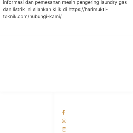
informasi dan pemesanan mesin pengering laundry gas
dan listrik ini silahkan kllik di https://harimukti-
teknik.com/hubungi-kami/
PT Hari Mukti Teknik
Pabrik Mesin Laundry Industri Rumah Sakit, Hotel dan Pondok
Pesantren.
HUBUNGI KAMI
OUR NETWORKS
Admin Marketing
Facebook KANABA
081-225-800-388
Instagram KANABA
M. Haka
Instagram SIYUBA
(Marketing) 0812-