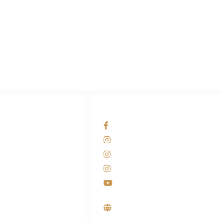
PT Hari Mukti Teknik
Pabrik Mesin Laundry Industri Rumah Sakit, Hotel dan Pondok
Pesantren.
HUBUNGI KAMI
OUR NETWORKS
Admin Marketing
Facebook KANABA
081-225-800-388
Instagram KANABA
M. Haka
Instagram SIYUBA
(Marketing) 0812-
9090-5709
Instagram DONG SO
Customer Care
Youtube
0812-9090-4709
Supplier, Distributor &
Produsen Mesin Laundry
Industri