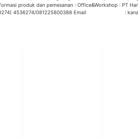
formasi produk dan pemesanan : Office&Workshop : PT Hari
 (0274) 4536274/081225800388 Email : kana
PT Har
HUBUNGI KAMI
Admin Marketing 081-225-800-
Teknik
A
388
A
M. Haka (Marketing) 0812-
Pabrik Mesin L
9090-5709
Rumah Sakit, 
SO
Pesantren.
Customer Care 0812-9090-
4709
or &
aundry