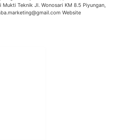
 Mukti Teknik Jl. Wonosari KM 8.5 Piyungan,
ba.marketing@gmail.com Website
i Mukti
aundry Industri
Hotel dan Pondok