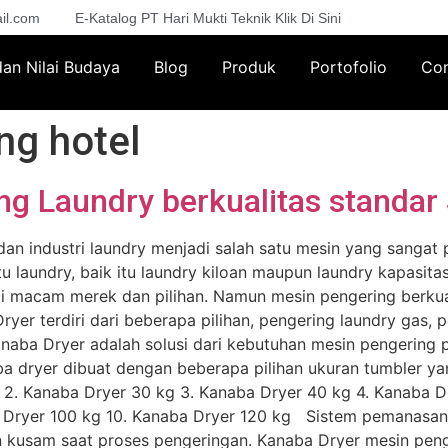
il.com
E-Katalog PT Hari Mukti Teknik Klik Di Sini
 dan Nilai Budaya
Blog
Produk
Portofolio
Con
ng hotel
g Laundry berkualitas standar
dan industri laundry menjadi salah satu mesin yang sangat
laundry, baik itu laundry kiloan maupun laundry kapasitas 
i macam merek dan pilihan. Namun mesin pengering berkua
yer terdiri dari beberapa pilihan, pengering laundry gas, 
naba Dryer adalah solusi dari kebutuhan mesin pengering p
ryer dibuat dengan beberapa pilihan ukuran tumbler yang
kg 2. Kanaba Dryer 30 kg 3. Kanaba Dryer 40 kg 4. Kanaba 
a Dryer 100 kg 10. Kanaba Dryer 120 kg Sistem pemanasan
 kusam saat proses pengeringan. Kanaba Dryer mesin penger