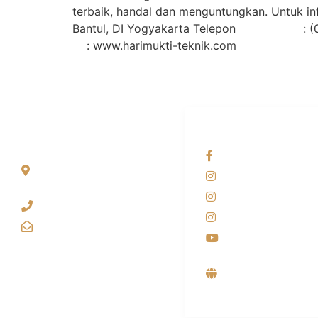
terbaik, handal dan menguntungkan. Untuk in
Bantul, DI Yogyakarta Telepon :
: www.harimukti-teknik.com
ALAMAT
OUR NETWORKS
Jl. Wonosari KM 8.5
Facebook KANAB
Kuden RT 02, Sitimulyo,
Instagram KANAB
Piyungan Bantul
Instagram SIYUBA
(0274) 4536 274
Instagram DONG 
kanaba.marketing@gmail.com
Youtube
Supplier, Distribut
Produsen Mesin L
Industri