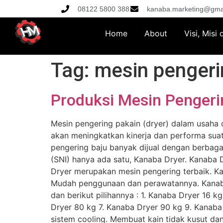
08122 5800 388
kanaba.marketing@gma
Home
About
Visi, Misi
Tag:
mesin pengeri
Produksi Mesin Pengerin
Mesin pengering pakain (dryer) dalam usaha 
akan meningkatkan kinerja dan performa suatu 
pengering baju banyak dijual dengan berbaga
(SNI) hanya ada satu, Kanaba Dryer. Kanaba Dr
Dryer merupakan mesin pengering terbaik. Ka
Mudah penggunaan dan perawatannya. Kanaba d
dan berikut pilihannya : 1. Kanaba Dryer 16 
Dryer 80 kg 7. Kanaba Dryer 90 kg 9. Kanab
sistem cooling. Membuat kain tidak kusut dan