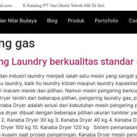
il.com
E-Katalog PT Hari Mukti Teknik Klik Di Sini
 dan Nilai Budaya
Blog
Produk
Portofolio
Con
ng gas
g Laundry berkualitas standar
dan industri laundry menjadi salah satu mesin yang sangat
laundry, baik itu laundry kiloan maupun laundry kapasitas 
i macam merek dan pilihan. Namun mesin pengering berkua
yer terdiri dari beberapa pilihan, pengering laundry gas, 
naba Dryer adalah solusi dari kebutuhan mesin pengering p
ryer dibuat dengan beberapa pilihan ukuran tumbler yang
kg 2. Kanaba Dryer 30 kg 3. Kanaba Dryer 40 kg 4. Kanaba 
a Dryer 100 kg 10. Kanaba Dryer 120 kg Sistem pemanasan
 kusam saat proses pengeringan. Kanaba Dryer mesin penger