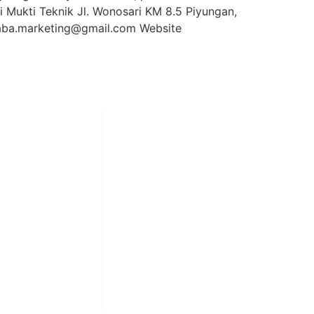
 Mukti Teknik Jl. Wonosari KM 8.5 Piyungan,
ba.marketing@gmail.com Website
i Mukti
aundry Industri
Hotel dan Pondok