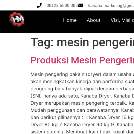
08122 5800 388
kanaba.marketing@gma
Home
About
Visi, Misi
Tag:
mesin pengeri
Produksi Mesin Pengerin
Mesin pengering pakain (dryer) dalam usaha 
akan meningkatkan kinerja dan performa suatu 
pengering baju banyak dijual dengan berbaga
(SNI) hanya ada satu, Kanaba Dryer. Kanaba Dr
Dryer merupakan mesin pengering terbaik. Ka
Mudah penggunaan dan perawatannya. Kanaba d
dan berikut pilihannya : 1. Kanaba Dryer 16 
Dryer 80 kg 7. Kanaba Dryer 90 kg 9. Kanab
sistem cooling. Membuat kain tidak kusut dan