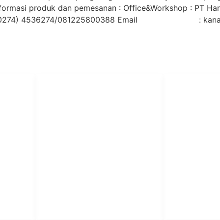
formasi produk dan pemesanan : Office&Workshop : PT Hari
 (0274) 4536274/081225800388 Email : kana
PT Har
HUBUNGI KAMI
Admin Marketing 081-225-800-
Teknik
A
388
A
M. Haka (Marketing) 0812-
Pabrik Mesin L
9090-5709
Rumah Sakit, 
SO
Pesantren.
Customer Care 0812-9090-
4709
or &
aundry