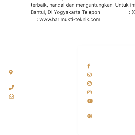
terbaik, handal dan menguntungkan. Untuk in
Bantul, DI Yogyakarta Telepon :
: www.harimukti-teknik.com
ALAMAT
OUR NETWORKS
Jl. Wonosari KM 8.5
Facebook KANAB
Kuden RT 02, Sitimulyo,
Instagram KANAB
Piyungan Bantul
Instagram SIYUBA
(0274) 4536 274
Instagram DONG 
kanaba.marketing@gmail.com
Youtube
Supplier, Distribut
Produsen Mesin L
Industri