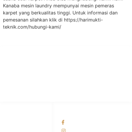
Kanaba mesin laundry mempunyai mesin pemeras
karpet yang berkualitas tinggi. Untuk informasi dan
pemesanan silahkan klik di https://harimukti-
teknik.com/hubungi-kami/
PT Hari Mukti Teknik
Pabrik Mesin Laundry Industri Rumah Sakit, Hotel dan Pondok
Pesantren.
HUBUNGI KAMI
OUR NETWORKS
Admin Marketing
Facebook KANABA
081-225-800-388
Instagram KANABA