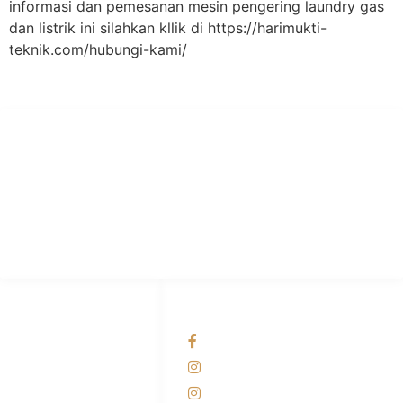
informasi dan pemesanan mesin pengering laundry gas
dan listrik ini silahkan kllik di https://harimukti-
teknik.com/hubungi-kami/
PT Hari Mukti Teknik
Pabrik Mesin Laundry Industri Rumah Sakit, Hotel dan Pondok
Pesantren.
HUBUNGI KAMI
OUR NETWORKS
Admin Marketing
Facebook KANABA
081-225-800-388
Instagram KANABA
M. Haka
Instagram SIYUBA
(Marketing) 0812-