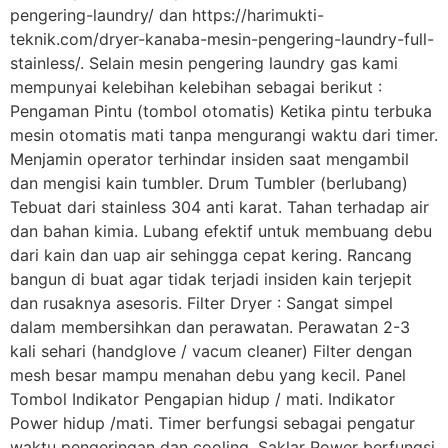
pengering-laundry/ dan https://harimukti-
teknik.com/dryer-kanaba-mesin-pengering-laundry-full-
stainless/. Selain mesin pengering laundry gas kami
mempunyai kelebihan kelebihan sebagai berikut :
Pengaman Pintu (tombol otomatis) Ketika pintu terbuka
mesin otomatis mati tanpa mengurangi waktu dari timer.
Menjamin operator terhindar insiden saat mengambil
dan mengisi kain tumbler. Drum Tumbler (berlubang)
Tebuat dari stainless 304 anti karat. Tahan terhadap air
dan bahan kimia. Lubang efektif untuk membuang debu
dari kain dan uap air sehingga cepat kering. Rancang
bangun di buat agar tidak terjadi insiden kain terjepit
dan rusaknya asesoris. Filter Dryer : Sangat simpel
dalam membersihkan dan perawatan. Perawatan 2-3
kali sehari (handglove / vacum cleaner) Filter dengan
mesh besar mampu menahan debu yang kecil. Panel
Tombol Indikator Pengapian hidup / mati. Indikator
Power hidup /mati. Timer berfungsi sebagai pengatur
waktu pengeringan dan cooling. Saklar Power berfungsi