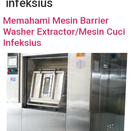
infeksius
Memahami Mesin Barrier
Washer Extractor/Mesin Cuci
Infeksius