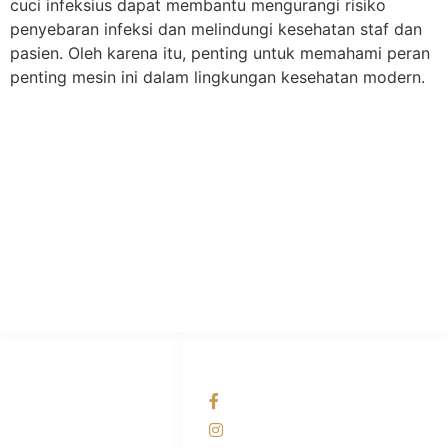
cuci infeksius dapat membantu mengurangi risiko
penyebaran infeksi dan melindungi kesehatan staf dan
pasien. Oleh karena itu, penting untuk memahami peran
penting mesin ini dalam lingkungan kesehatan modern.
PT Hari Mukti Teknik
Pabrik Mesin Laundry Industri Rumah Sakit, Hotel dan Pondok
Pesantren.
HUBUNGI KAMI
OUR NETWORKS
Admin Marketing
Facebook KANABA
081-225-800-388
Instagram KANABA
M. Haka