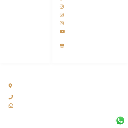
081-225-800-388
Instagram KANABA
M. Haka
Instagram SIYUBA
(Marketing) 0812-
9090-5709
Instagram DONG SO
Customer Care
Youtube
0812-9090-4709
Supplier, Distributor &
Produsen Mesin Laundry
Industri
ALAMAT
Jl. Wonosari KM 8.5 Kuden RT 02, Sitimulyo, Piyungan
Bantul
(0274) 4536 274
kanaba.marketing@gmail.com