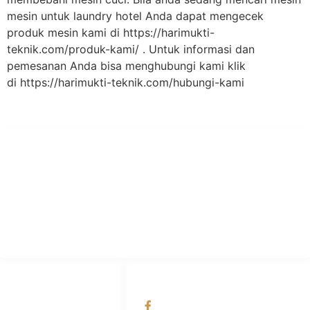
mesin untuk laundry hotel Anda dapat mengecek
produk mesin kami di https://harimukti-
teknik.com/produk-kami/ . Untuk informasi dan
pemesanan Anda bisa menghubungi kami klik
di https://harimukti-teknik.com/hubungi-kami
PT Hari Mukti Teknik
Pabrik Mesin Laundry Industri Rumah Sakit, Hotel dan Pondok
Pesantren.
HUBUNGI KAMI
OUR NETWORKS
Admin Marketing
Facebook KANABA