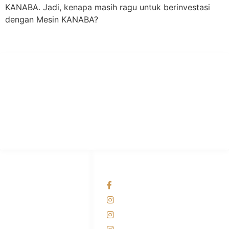
KANABA. Jadi, kenapa masih ragu untuk berinvestasi
dengan Mesin KANABA?
PT Hari Mukti Teknik
Pabrik Mesin Laundry Industri Rumah Sakit, Hotel dan Pondok
Pesantren.
HUBUNGI KAMI
OUR NETWORKS
Admin Marketing
Facebook KANABA
081-225-800-388
Instagram KANABA
M. Haka
Instagram SIYUBA
(Marketing) 0812-
9090-5709