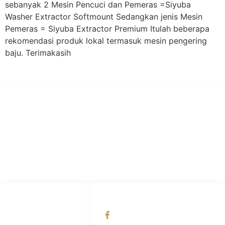
sebanyak 2 Mesin Pencuci dan Pemeras =Siyuba
Washer Extractor Softmount Sedangkan jenis Mesin
Pemeras = Siyuba Extractor Premium Itulah beberapa
rekomendasi produk lokal termasuk mesin pengering
baju. Terimakasih
PT Hari Mukti Teknik
Pabrik Mesin Laundry Industri Rumah Sakit, Hotel dan Pondok
Pesantren.
HUBUNGI KAMI
OUR NETWORKS
Admin Marketing
Facebook KANABA
081-225-800-388