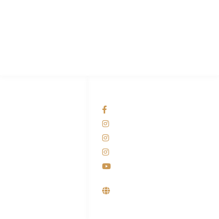
PT Hari Mukti Teknik
Pabrik Mesin Laundry Industri Rumah Sakit, Hotel dan Pondok
Pesantren.
HUBUNGI KAMI
OUR NETWORKS
Admin Marketing
Facebook KANABA
081-225-800-388
Instagram KANABA
M. Haka
Instagram SIYUBA
(Marketing) 0812-
9090-5709
Instagram DONG SO
Customer Care
Youtube
0812-9090-4709
Supplier, Distributor &
Produsen Mesin Laundry
Industri