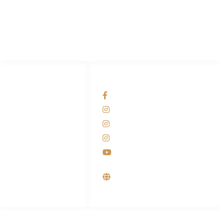
Pabrik Mesin Laundry Industri Rumah Sakit, Hotel dan Pondok
Pesantren.
HUBUNGI KAMI
OUR NETWORKS
Admin Marketing
Facebook KANABA
081-225-800-388
Instagram KANABA
M. Haka
Instagram SIYUBA
(Marketing) 0812-
9090-5709
Instagram DONG SO
Customer Care
Youtube
0812-9090-4709
Supplier, Distributor &
Produsen Mesin Laundry
Industri