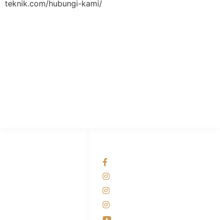
teknik.com/hubungi-kami/
PT Hari Mukti Teknik
Pabrik Mesin Laundry Industri Rumah Sakit, Hotel dan Pondok
Pesantren.
HUBUNGI KAMI
OUR NETWORKS
Admin Marketing
Facebook KANABA
081-225-800-388
Instagram KANABA
M. Haka
Instagram SIYUBA
(Marketing) 0812-
9090-5709
Instagram DONG SO
Customer Care
Youtube