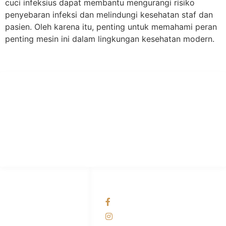
cuci infeksius dapat membantu mengurangi risiko
penyebaran infeksi dan melindungi kesehatan staf dan
pasien. Oleh karena itu, penting untuk memahami peran
penting mesin ini dalam lingkungan kesehatan modern.
PT Hari Mukti Teknik
Pabrik Mesin Laundry Industri Rumah Sakit, Hotel dan Pondok
Pesantren.
HUBUNGI KAMI
OUR NETWORKS
Admin Marketing
Facebook KANABA
081-225-800-388
Instagram KANABA
M. Haka