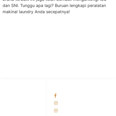
dan SNI. Tunggu apa lagi? Buruan lengkapi peralatan
makinal laundry Anda secepatnya!
PT Hari Mukti Teknik
Pabrik Mesin Laundry Industri Rumah Sakit, Hotel dan Pondok
Pesantren.
HUBUNGI KAMI
OUR NETWORKS
Admin Marketing
Facebook KANABA
081-225-800-388
Instagram KANABA
M. Haka
Instagram SIYUBA
(Marketing) 0812-