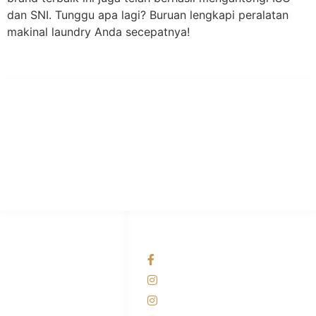
dan SNI. Tunggu apa lagi? Buruan lengkapi peralatan
makinal laundry Anda secepatnya!
PT Hari Mukti Teknik
Pabrik Mesin Laundry Industri Rumah Sakit, Hotel dan Pondok
Pesantren.
HUBUNGI KAMI
OUR NETWORKS
Admin Marketing
Facebook KANABA
081-225-800-388
Instagram KANABA
M. Haka
Instagram SIYUBA
(Marketing) 0812-