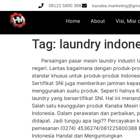
08122 5800 388
kanaba.marketing@gma
Home
About
Visi, Misi
Tag:
laundry indon
Persaingan pasar mesin laundry industri tan
negeri. Lantas bagaimana dengan produk-pro
standar khusus untuk produk-produk Indonesi
Sertifikat SNI juga memberikan jaminan kepa
menggunakan suatu produk. Seperti halnya Kan
laundry yang bersertifikat SNI. Hal ini menan
Salah satu keunggulan produk Kanaba Mesin 
Indonesia. Dalam perawatan dan perbaikan, 
didapat. Jadi tunggu apa lagi?? Percayakan
pemesanan (0274) 4536274/081225800388 Em
Indonesia Handal dan Menguntungkan