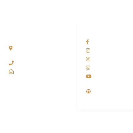
ALAMAT
OUR NETWORKS
Jl. Wonosari KM 8.5
Facebook KANAB
Kuden RT 02, Sitimulyo,
Instagram KANAB
Piyungan Bantul
Instagram SIYUBA
(0274) 4536 274
Instagram DONG 
kanaba.marketing@gmail.com
Youtube
Supplier, Distribut
Produsen Mesin L
Industri