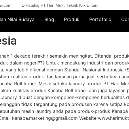
il.com
E-Katalog PT Hari Mukti Teknik Klik Di Sini
 dan Nilai Budaya
Blog
Produk
Portofolio
Con
esia
ah 1 dekade terakhir semakin meningkat. Ditandai produk
duk dalam negeri??? Untuk mendukung industri dan produ
a, yang lebih dikenal dengan Standar Nasional Indonesia (
stian kualitas produk dan layanan purna jual, serta keama
aba Roll Ironer. Mesin setrika laundry produk PT Hari Muk
dakan kualitas produk Kanaba Roll Ironer dan juga layanan 
Laundry dibuat dengan komponen-komponen berkualitas da
pelanggan tidak tergantung pada produsen karena setipa 
 kebutuhan mesin laundry anda pada produk-produk Kanaba 
ail kanaba.marketing@gmail.com Website www.harimukti-