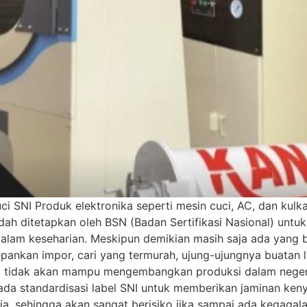
 SNI Produk elektronika seperti mesin cuci, AC, dan kulk
sudah ditetapkan oleh BSN (Badan Sertifikasi Nasional) un
alam keseharian. Meskipun demikian masih saja ada yang
nkan impor, cari yang termurah, ujung-ujungnya buatan lua
eri tidak akan mampu mengembangkan produksi dalam negeri
a ada standardisasi label SNI untuk memberikan jaminan k
ia, sehingga akan sangat berisiko jika sampai ada kegaga