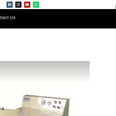
tact Us