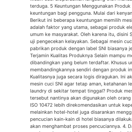
terduga. 5 Keuntungan Menggunakan Produk 
keuntungan bagi pengguna. Mulai dari kenya
Berikut ini beberapa keuntungan memilih mes
adalah faktor yang utama, sebagai produk el
umum ke masyarakat. Oleh karena itu, disini
uji pengecekan kelayakan. Sebagai mesin cuci
pabrikan produk dengan label SNI biasanya j
Terjamin Kualitas Produknya Selain mampu m
dibandingkan yang belum terdaftar. Khusus un
membandingkannya sendiri dengan produk impo
Kualitasnya juga secara logis diragukan. Ini
mesin cuci SNI agar tetap aman, ketahanan le
laundry di sekitar tempat tinggal? Produk mes
tersebut nantinya akan digunakan oleh orang
ISO 10472 lebih direkomendasikan untuk kepe
melainkan hotel-hotel juga disarankan menggu
pencucian kain-kain di hotel biasanya dilaku
akan menghambat proses pencuciannya. 4. Da