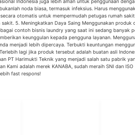
onal Indonesia juga lebih aman untuk penggunaan dengan u
ukanlah noda biasa, termasuk infeksius. Harus menggunak
 secara otomatis untuk mempermudah petugas rumah sakitny
mah sakit. 5. Meningkatkan Daya Saing Menggunakan prod
ebagai contoh bisnis laundry yang saat ini sedang banyak p
emberikan keunggulan kepada pengguna layanan. Menggunak
da menjadi lebih dipercaya. Terbukti keuntungan menggun
rlebih lagi jika produk tersebut adalah buatan asli Indone
an PT Harimukti Teknik yang menjadi salah satu pabrik ya
ulan Kami adalah merek KANABA, sudah meraih SNI dan ISO 
a lebih fast respons!
PT Har
HUBUNGI KAMI
Admin Marketing 081-225-800-
Teknik
A
388
A
M. Haka (Marketing) 0812-
Pabrik Mesin L