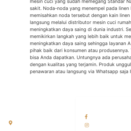
mesin cuci yang sudah memegang Standar Nasi
sakit. Noda-noda yang menempel pada linen b
memisahkan noda tersebut dengan kain linen
langsung melalui distributor mesin cuci ru
meningkatkan daya saing di dunia industri. S
memikirkan langkah yang lebih baik untuk m
meningkatkan daya saing sehingga layanan An
pihak baik dari konsumen atau produsennya. Te
bisa Anda dapatkan. Untungnya ada perusaha
dengan kualitas yang terjamin. Produk ungg
penawaran atau langsung via Whatsapp saj
ALAMAT
OUR NETWORKS
Jl. Wonosari KM 8.5
Facebook KANAB
Kuden RT 02, Sitimulyo,
Instagram KANAB
Piyungan Bantul