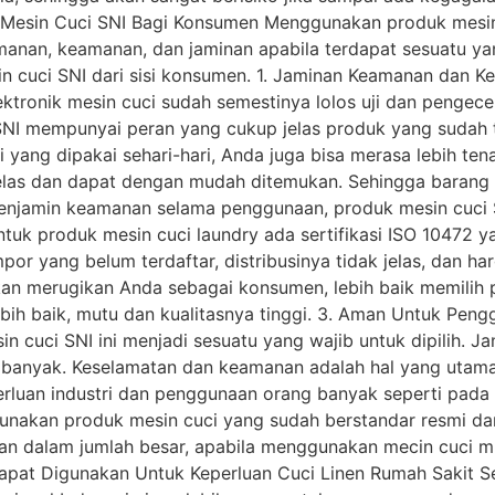
Mesin Cuci SNI Bagi Konsumen Menggunakan produk mesin
manan, keamanan, dan jaminan apabila terdapat sesuatu ya
in cuci SNI dari sisi konsumen. 1. Jaminan Keamanan dan
ektronik mesin cuci sudah semestinya lolos uji dan pengec
 SNI mempunyai peran yang cukup jelas produk yang sudah t
 yang dipakai sehari-hari, Anda juga bisa merasa lebih ten
elas dan dapat dengan mudah ditemukan. Sehingga barang y
enjamin keamanan selama penggunaan, produk mesin cuci SN
tuk produk mesin cuci laundry ada sertifikasi ISO 10472 y
r yang belum terdaftar, distribusinya tidak jelas, dan ha
 akan merugikan Anda sebagai konsumen, lebih baik memilih
bih baik, mutu dan kualitasnya tinggi. 3. Aman Untuk Peng
in cuci SNI ini menjadi sesuatu yang wajib untuk dipilih. J
 banyak. Keselamatan dan keamanan adalah hal yang utama
rluan industri dan penggunaan orang banyak seperti pada 
nakan produk mesin cuci yang sudah berstandar resmi dan k
kan dalam jumlah besar, apabila menggunakan mecin cuci mu
pat Digunakan Untuk Keperluan Cuci Linen Rumah Sakit Se