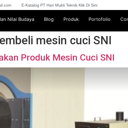
il.com
E-Katalog PT Hari Mukti Teknik Klik Di Sini
 dan Nilai Budaya
Blog
Produk
Portofolio
Con
mbeli mesin cuci SNI
kan Produk Mesin Cuci SNI