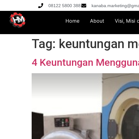
08122 5800 388
kanaba.marketing@gma
Home
About
Visi, Misi
Tag:
keuntungan me
4 Keuntungan Mengguna