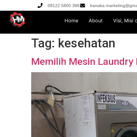
08122 5800 388
kanaba.marketing@gma
Home
About
Visi, Misi
Tag:
kesehatan
Memilih Mesin Laundry