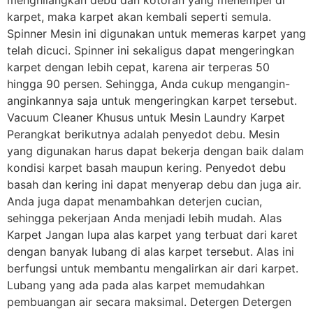
karpet, maka karpet akan kembali seperti semula.
Spinner Mesin ini digunakan untuk memeras karpet yang
telah dicuci. Spinner ini sekaligus dapat mengeringkan
karpet dengan lebih cepat, karena air terperas 50
hingga 90 persen. Sehingga, Anda cukup mengangin-
anginkannya saja untuk mengeringkan karpet tersebut.
Vacuum Cleaner Khusus untuk Mesin Laundry Karpet
Perangkat berikutnya adalah penyedot debu. Mesin
yang digunakan harus dapat bekerja dengan baik dalam
kondisi karpet basah maupun kering. Penyedot debu
basah dan kering ini dapat menyerap debu dan juga air.
Anda juga dapat menambahkan deterjen cucian,
sehingga pekerjaan Anda menjadi lebih mudah. Alas
Karpet Jangan lupa alas karpet yang terbuat dari karet
dengan banyak lubang di alas karpet tersebut. Alas ini
berfungsi untuk membantu mengalirkan air dari karpet.
Lubang yang ada pada alas karpet memudahkan
pembuangan air secara maksimal. Detergen Detergen