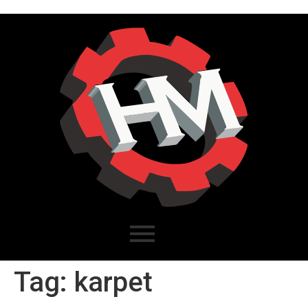
Tag:
karpet