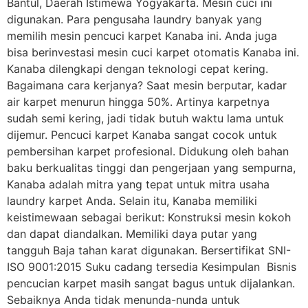
Bantul, Daerah Istimewa Yogyakarta. Mesin cuci ini
digunakan. Para pengusaha laundry banyak yang
memilih mesin pencuci karpet Kanaba ini. Anda juga
bisa berinvestasi mesin cuci karpet otomatis Kanaba ini.
Kanaba dilengkapi dengan teknologi cepat kering.
Bagaimana cara kerjanya? Saat mesin berputar, kadar
air karpet menurun hingga 50%. Artinya karpetnya
sudah semi kering, jadi tidak butuh waktu lama untuk
dijemur. Pencuci karpet Kanaba sangat cocok untuk
pembersihan karpet profesional. Didukung oleh bahan
baku berkualitas tinggi dan pengerjaan yang sempurna,
Kanaba adalah mitra yang tepat untuk mitra usaha
laundry karpet Anda. Selain itu, Kanaba memiliki
keistimewaan sebagai berikut: Konstruksi mesin kokoh
dan dapat diandalkan. Memiliki daya putar yang
tangguh Baja tahan karat digunakan. Bersertifikat SNI-
ISO 9001:2015 Suku cadang tersedia Kesimpulan Bisnis
pencucian karpet masih sangat bagus untuk dijalankan.
Sebaiknya Anda tidak menunda-nunda untuk