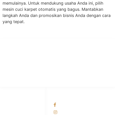
memulainya. Untuk mendukung usaha Anda ini, pilih
mesin cuci karpet otomatis yang bagus. Mantabkan
langkah Anda dan promosikan bisnis Anda dengan cara
yang tepat.
PT Hari Mukti Teknik
Pabrik Mesin Laundry Industri Rumah Sakit, Hotel dan Pondok
Pesantren.
HUBUNGI KAMI
OUR NETWORKS
Admin Marketing
Facebook KANABA
081-225-800-388
Instagram KANABA