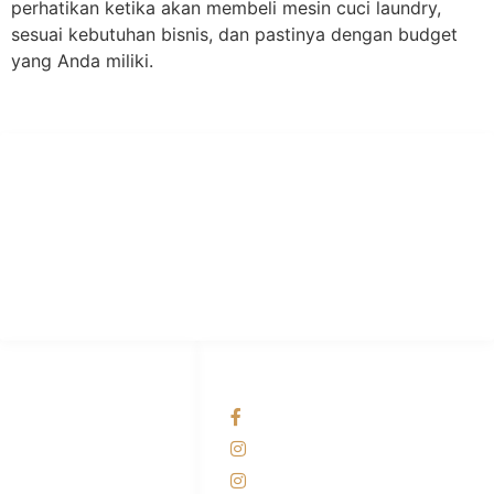
perhatikan ketika akan membeli mesin cuci laundry,
sesuai kebutuhan bisnis, dan pastinya dengan budget
yang Anda miliki.
PT Hari Mukti Teknik
Pabrik Mesin Laundry Industri Rumah Sakit, Hotel dan Pondok
Pesantren.
HUBUNGI KAMI
OUR NETWORKS
Admin Marketing
Facebook KANABA
081-225-800-388
Instagram KANABA
M. Haka
Instagram SIYUBA
(Marketing) 0812-