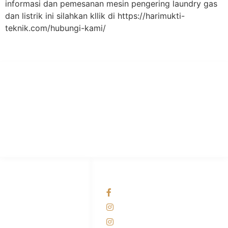
informasi dan pemesanan mesin pengering laundry gas
dan listrik ini silahkan kllik di https://harimukti-
teknik.com/hubungi-kami/
PT Hari Mukti Teknik
Pabrik Mesin Laundry Industri Rumah Sakit, Hotel dan Pondok
Pesantren.
HUBUNGI KAMI
OUR NETWORKS
Admin Marketing
Facebook KANABA
081-225-800-388
Instagram KANABA
M. Haka
Instagram SIYUBA
(Marketing) 0812-