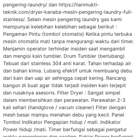
pengering-laundry/ dan https://harimukti-
teknik.com/dryer-kanaba-mesin-pengering-laundry-full-
stainless/. Selain mesin pengering laundry gas kami
mempunyai kelebihan kelebihan sebagai berikut :
Pengaman Pintu (tombol otomatis) Ketika pintu terbuka
mesin otomatis mati tanpa mengurangi waktu dari timer.
Menjamin operator terhindar insiden saat mengambil
dan mengisi kain tumbler. Drum Tumbler (berlubang)
Tebuat dari stainless 304 anti karat. Tahan terhadap air
dan bahan kimia. Lubang efektif untuk membuang debu
dari kain dan uap air sehingga cepat kering. Rancang
bangun di buat agar tidak terjadi insiden kain terjepit
dan rusaknya asesoris. Filter Dryer : Sangat simpel
dalam membersihkan dan perawatan. Perawatan 2-3
kali sehari (handglove / vacum cleaner) Filter dengan
mesh besar mampu menahan debu yang kecil. Panel
Tombol Indikator Pengapian hidup / mati. Indikator
Power hidup /mati. Timer berfungsi sebagai pengatur
waktu pengeringan dan cooling. Saklar Power berfungsi