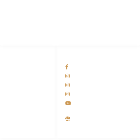
PT Hari Mukti Teknik
Pabrik Mesin Laundry Industri Rumah Sakit, Hotel dan Pondok
Pesantren.
HUBUNGI KAMI
OUR NETWORKS
Admin Marketing
Facebook KANABA
081-225-800-388
Instagram KANABA
M. Haka
Instagram SIYUBA
(Marketing) 0812-
9090-5709
Instagram DONG SO
Customer Care
Youtube
0812-9090-4709
Supplier, Distributor &
Produsen Mesin Laundry
Industri