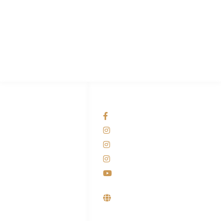
PT Hari Mukti Teknik
Pabrik Mesin Laundry Industri Rumah Sakit, Hotel dan Pondok
Pesantren.
HUBUNGI KAMI
OUR NETWORKS
Admin Marketing
Facebook KANABA
081-225-800-388
Instagram KANABA
M. Haka
Instagram SIYUBA
(Marketing) 0812-
9090-5709
Instagram DONG SO
Customer Care
Youtube
0812-9090-4709
Supplier, Distributor &
Produsen Mesin Laundry
Industri