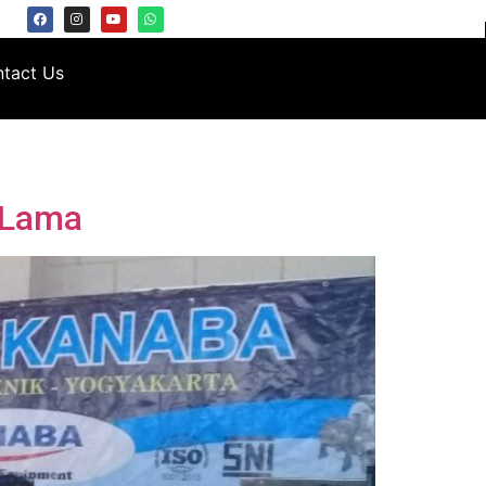
tact Us
 Lama