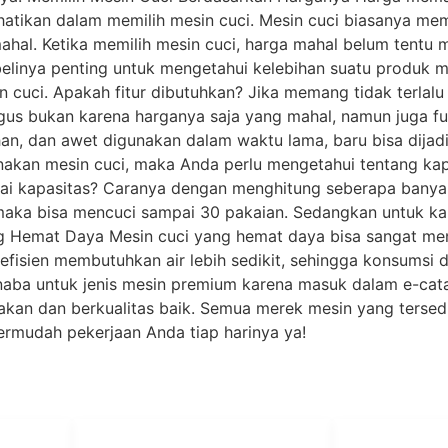
erhatikan dalam memilih mesin cuci. Mesin cuci biasanya 
 mahal. Ketika memilih mesin cuci, harga mahal belum tent
elinya penting untuk mengetahui kelebihan suatu produk me
in cuci. Apakah fitur dibutuhkan? Jika memang tidak terlal
agus bukan karena harganya saja yang mahal, namun juga fu
an, dan awet digunakan dalam waktu lama, baru bisa dijadi
akan mesin cuci, maka Anda perlu mengetahui tentang kapa
i kapasitas? Caranya dengan menghitung seberapa banyak 
maka bisa mencuci sampai 30 pakaian. Sedangkan untuk ka
ang Hemat Daya Mesin cuci yang hemat daya bisa sangat m
fisien membutuhkan air lebih sedikit, sehingga konsumsi day
Kanaba untuk jenis mesin premium karena masuk dalam e-ca
kan dan berkualitas baik. Semua merek mesin yang tersedia
ermudah pekerjaan Anda tiap harinya ya!