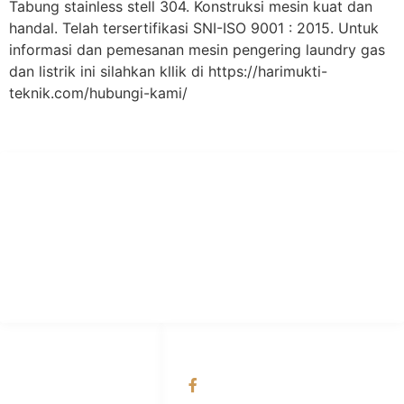
Tabung stainless stell 304. Konstruksi mesin kuat dan
handal. Telah tersertifikasi SNI-ISO 9001 : 2015. Untuk
informasi dan pemesanan mesin pengering laundry gas
dan listrik ini silahkan kllik di https://harimukti-
teknik.com/hubungi-kami/
PT Hari Mukti Teknik
Pabrik Mesin Laundry Industri Rumah Sakit, Hotel dan Pondok
Pesantren.
HUBUNGI KAMI
OUR NETWORKS
Admin Marketing
Facebook KANABA
081-225-800-388