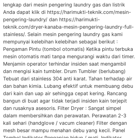
lengkap dari mesin pengering laundry gas dan listrik
Anda dapat klik di https://harimukti-teknik.com/mesin-
pengering-laundry/ dan https://harimukti-
teknik.com/dryer-kanaba-mesin-pengering-laundry-full-
stainless/. Selain mesin pengering laundry gas kami
mempunyai kelebihan kelebihan sebagai berikut :
Pengaman Pintu (tombol otomatis) Ketika pintu terbuka
mesin otomatis mati tanpa mengurangi waktu dari timer.
Menjamin operator terhindar insiden saat mengambil
dan mengisi kain tumbler. Drum Tumbler (berlubang)
Tebuat dari stainless 304 anti karat. Tahan terhadap air
dan bahan kimia. Lubang efektif untuk membuang debu
dari kain dan uap air sehingga cepat kering. Rancang
bangun di buat agar tidak terjadi insiden kain terjepit
dan rusaknya asesoris. Filter Dryer : Sangat simpel
dalam membersihkan dan perawatan. Perawatan 2-3
kali sehari (handglove / vacum cleaner) Filter dengan
mesh besar mampu menahan debu yang kecil. Panel
Tombol Indikator Pengapian hidup / mati. Indikator