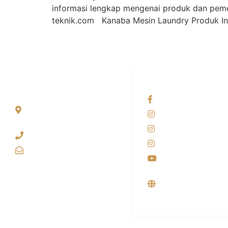
informasi lengkap mengenai produk dan pem
teknik.com Kanaba Mesin Laundry Produk I
ALAMAT
OUR NETWORKS
Jl. Wonosari KM 8.5
Facebook KANAB
Kuden RT 02, Sitimulyo,
Instagram KANAB
Piyungan Bantul
Instagram SIYUBA
(0274) 4536 274
Instagram DONG 
kanaba.marketing@gmail.com
Youtube
Supplier, Distribut
Produsen Mesin L
Industri