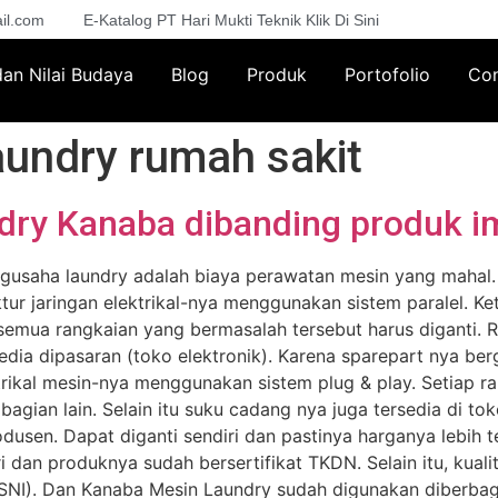
il.com
E-Katalog PT Hari Mukti Teknik Klik Di Sini
 dan Nilai Budaya
Blog
Produk
Portofolio
Con
aundry rumah sakit
dry Kanaba dibanding produk i
usaha laundry adalah biaya perawatan mesin yang mahal. 
ktur jaringan elektrikal-nya menggunakan sistem paralel. K
semua rangkaian yang bermasalah tersebut harus diganti. 
sedia dipasaran (toko elektronik). Karena sparepart nya b
trikal mesin-nya menggunakan sistem plug & play. Setiap ra
gian lain. Selain itu suku cadang nya juga tersedia di tok
usen. Dapat diganti sendiri dan pastinya harganya lebih 
an produknya sudah bersertifikat TKDN. Selain itu, kuali
SNI). Dan Kanaba Mesin Laundry sudah digunakan diberbagai