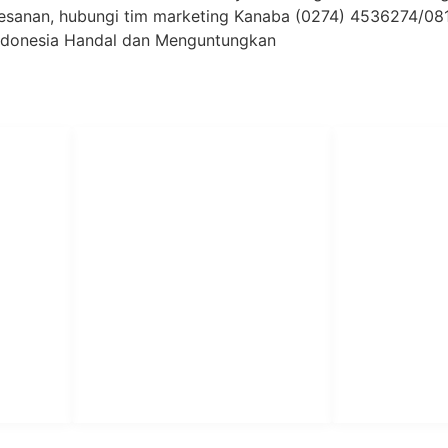
esanan, hubungi tim marketing Kanaba (0274) 4536274/0
ndonesia Handal dan Menguntungkan
PT Har
HUBUNGI KAMI
Admin Marketing 081-225-800-
Teknik
A
388
A
M. Haka (Marketing) 0812-
Pabrik Mesin L
9090-5709
Rumah Sakit, 
SO
Pesantren.
Customer Care 0812-9090-
4709
or &
aundry