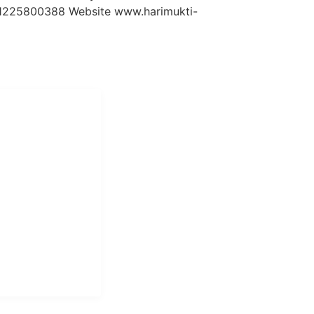
81225800388 Website www.harimukti-
i Mukti
aundry Industri
Hotel dan Pondok