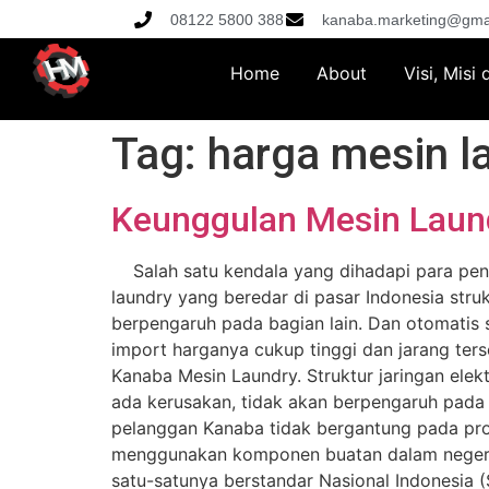
08122 5800 388
kanaba.marketing@gma
Home
About
Visi, Misi
Tag:
harga mesin l
Keunggulan Mesin Laun
Salah satu kendala yang dihadapi para peng
laundry yang beredar di pasar Indonesia stru
berpengaruh pada bagian lain. Dan otomatis 
import harganya cukup tinggi dan jarang ter
Kanaba Mesin Laundry. Struktur jaringan elek
ada kerusakan, tidak akan berpengaruh pada ba
pelanggan Kanaba tidak bergantung pada prod
menggunakan komponen buatan dalam negeri d
satu-satunya berstandar Nasional Indonesia (