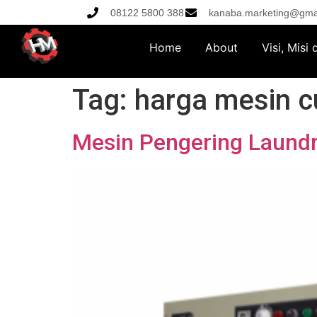
08122 5800 388
kanaba.marketing@gma
Home
About
Visi, Misi
Tag:
harga mesin cu
Mesin Pengering Laundr