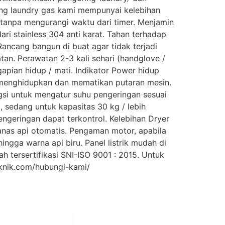
ring laundry gas kami mempunyai kelebihan
i tanpa mengurangi waktu dari timer. Menjamin
ri stainless 304 anti karat. Tahan terhadap
Rancang bangun di buat agar tidak terjadi
tan. Perawatan 2-3 kali sehari (handglove /
pian hidup / mati. Indikator Power hidup
k menghidupkan dan mematikan putaran mesin.
si untuk mengatur suhu pengeringan sesuai
 sedang untuk kapasitas 30 kg / lebih
engeringan dapat terkontrol. Kelebihan Dryer
anas api otomatis. Pengaman motor, apabila
ingga warna api biru. Panel listrik mudah di
h tersertifikasi SNI-ISO 9001 : 2015. Untuk
teknik.com/hubungi-kami/