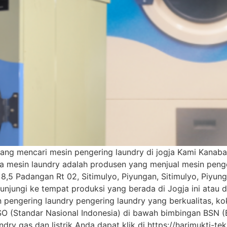
ang mencari mesin pengering laundry di jogja Kami Kanaba
a mesin laundry adalah produsen yang menjual mesin penge
8,5 Padangan Rt 02, Sitimulyo, Piyungan, Sitimulyo, Piyun
unjungi ke tempat produksi yang berada di Jogja ini atau 
 pengering laundry pengering laundry yang berkualitas, k
ISO (Standar Nasional Indonesia) di bawah bimbingan BSN (
ndry gas dan listrik Anda dapat klik di https://harimukti-