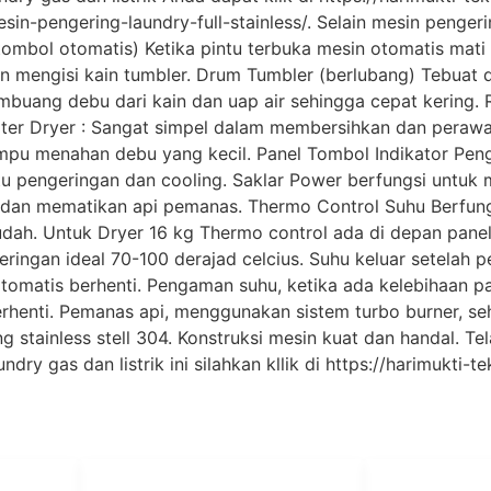
sin-pengering-laundry-full-stainless/. Selain mesin penge
tombol otomatis) Ketika pintu terbuka mesin otomatis mat
n mengisi kain tumbler. Drum Tumbler (berlubang) Tebuat da
mbuang debu dari kain dan uap air sehingga cepat kering. 
 Filter Dryer : Sangat simpel dalam membersihkan dan perawa
pu menahan debu yang kecil. Panel Tombol Indikator Penga
ktu pengeringan dan cooling. Saklar Power berfungsi untu
 dan mematikan api pemanas. Thermo Control Suhu Berfung
dah. Untuk Dryer 16 kg Thermo control ada di depan panel,
eringan ideal 70-100 derajad celcius. Suhu keluar setelah p
otomatis berhenti. Pengaman suhu, ketika ada kelebihaan p
erhenti. Pemanas api, menggunakan sistem turbo burner, seh
tainless stell 304. Konstruksi mesin kuat dan handal. Tela
ry gas dan listrik ini silahkan kllik di https://harimukti-