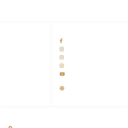
HUBUNGI KAMI
OUR NETWORKS
Admin Marketing
Facebook KANABA
081-225-800-388
Instagram KANABA
M. Haka
Instagram SIYUBA
(Marketing) 0812-
9090-5709
Instagram DONG SO
Customer Care
Youtube
0812-9090-4709
Supplier, Distributor &
Produsen Mesin Laundry
Industri
ALAMAT
Jl. Wonosari KM 8.5 Kuden RT 02, Sitimulyo, Piyungan