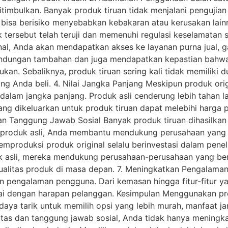
itimbulkan. Banyak produk tiruan tidak menjalani penguji
u bisa berisiko menyebabkan kebakaran atau kerusakan lai
tersebut telah teruji dan memenuhi regulasi keselamatan s
nal, Anda akan mendapatkan akses ke layanan purna jual, g
dungan tambahan dan juga mendapatkan kepastian bahwa j
ukan. Sebaliknya, produk tiruan sering kali tidak memilik
ng Anda beli. 4. Nilai Jangka Panjang Meskipun produk orig
mis dalam jangka panjang. Produk asli cenderung lebih tahan
ng dikeluarkan untuk produk tiruan dapat melebihi harga pr
an Tanggung Jawab Sosial Banyak produk tiruan dihasilkan 
produk asli, Anda membantu mendukung perusahaan yang b
produksi produk original selalu berinvestasi dalam pene
uk asli, mereka mendukung perusahaan-perusahaan yang ber
kualitas produk di masa depan. 7. Meningkatkan Pengalama
an pengalaman pengguna. Dari kemasan hingga fitur-fitur y
 dengan harapan pelanggan. Kesimpulan Menggunakan produ
aya tarik untuk memilih opsi yang lebih murah, manfaat j
itas dan tanggung jawab sosial, Anda tidak hanya meningka