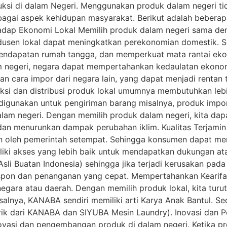
uksi di dalam Negeri. Menggunakan produk dalam negeri t
rbagai aspek kehidupan masyarakat. Berikut adalah bebera
hadap Ekonomi Lokal Memilih produk dalam negeri sama 
rodusen lokal dapat meningkatkan perekonomian domestik.
endapatan rumah tangga, dan memperkuat mata rantai eko
egeri, negara dapat mempertahankan kedaulatan ekonomin
 cara impor dari negara lain, yang dapat menjadi rentan t
ksi dan distribusi produk lokal umumnya membutuhkan lebi
g digunakan untuk pengiriman barang misalnya, produk imp
alam negeri. Dengan memilih produk dalam negeri, kita dap
an menurunkan dampak perubahan iklim. Kualitas Terjamin
in oleh pemerintah setempat. Sehingga konsumen dapat mem
liki akses yang lebih baik untuk mendapatkan dukungan atau
sli Buatan Indonesia) sehingga jika terjadi kerusakan pada 
on dan penanganan yang cepat. Mempertahankan Kearifan 
egara atau daerah. Dengan memilih produk lokal, kita turu
lnya, KANABA sendiri memiliki arti Karya Anak Bantul. Sed
rik dari KANABA dan SIYUBA Mesin Laundry). Inovasi dan
vasi dan pengembangan produk di dalam negeri. Ketika pr