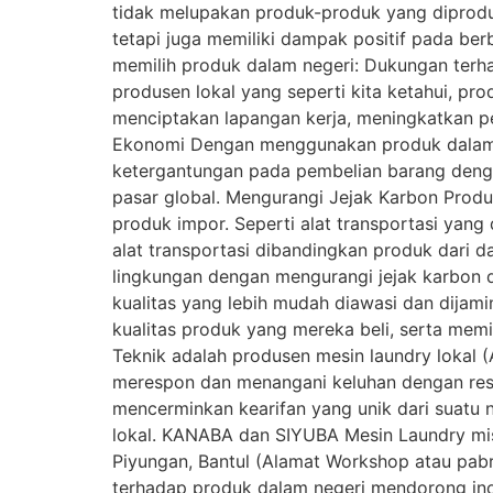
tidak melupakan produk-produk yang diprod
tetapi juga memiliki dampak positif pada be
memilih produk dalam negeri: Dukungan ter
produsen lokal yang seperti kita ketahui, p
menciptakan lapangan kerja, meningkatkan p
Ekonomi Dengan menggunakan produk dalam n
ketergantungan pada pembelian barang dengan
pasar global. Mengurangi Jejak Karbon Produ
produk impor. Seperti alat transportasi yan
alat transportasi dibandingkan produk dari d
lingkungan dengan mengurangi jejak karbon d
kualitas yang lebih mudah diawasi dan dijam
kualitas produk yang mereka beli, serta memi
Teknik adalah produsen mesin laundry lokal (A
merespon dan menangani keluhan dengan resp
mencerminkan kearifan yang unik dari suatu n
lokal. KANABA dan SIYUBA Mesin Laundry misa
Piyungan, Bantul (Alamat Workshop atau pab
terhadap produk dalam negeri mendorong ino