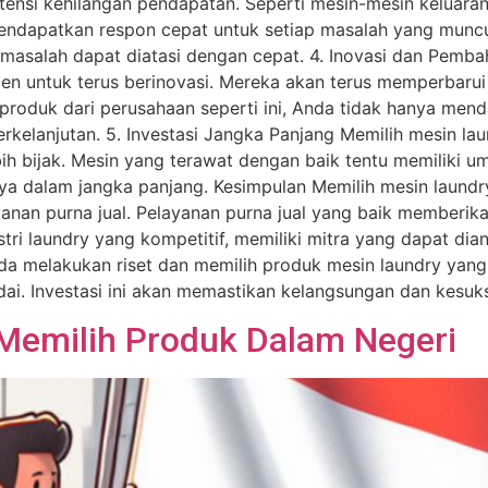
otensi kehilangan pendapatan. Seperti mesin-mesin keluaran
mendapatkan respon cepat untuk setiap masalah yang muncu
 masalah dapat diatasi dengan cepat. 4. Inovasi dan Pemb
men untuk terus berinovasi. Mereka akan terus memperbar
produk dari perusahaan seperti ini, Anda tidak hanya mend
rkelanjutan. 5. Investasi Jangka Panjang Memilih mesin la
ih bijak. Mesin yang terawat dengan baik tentu memiliki u
aya dalam jangka panjang. Kesimpulan Memilih mesin laundr
anan purna jual. Pelayanan purna jual yang baik memberika
i laundry yang kompetitif, memiliki mitra yang dapat dian
a melakukan riset dan memilih produk mesin laundry yang ti
ai. Investasi ini akan memastikan kelangsungan dan kesuks
Memilih Produk Dalam Negeri