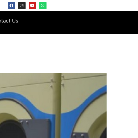
tact Us