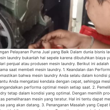
gan Pelayanan Purna Jual yang Baik Dalam dunia bisnis la
esin laundry bukanlah hal sepele karena dibutuhkan biaya y
dari penjual atau produsen mesin laundry. Berikut ini ada
tama saat membeli mesin laundry. 1. Keandalan dan Perfor
emastikan bahwa mesin laundry Anda selalu dalam kondisi p
bantu Anda mengatasi kendala dengan cepat, sehingga mesi
engandalkan performa optimal mesin setiap saat. 2. Pemel
dry tetap dalam kondisi yang optimal. Dengan memilih pr
tas pemeliharaan mesin yang teratur. Hal ini tentu dapat 
asa yang akan datang. 3. Penanganan Masalah yang Cepat D