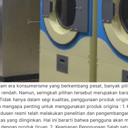
am era konsumerisme yang berkembang pesat, banyak pilih
endah. Namun, seringkali pilihan tersebut merupakan bara
 Tidak hanya dalam segi kualitas, penggunaan produk orig
 mengapa penting untuk menggunakan produk origina : 1. Ku
 Produsen resmi telah melakukan penelitian dan pengemban
tas yang diinginkan. Hal ini berarti bahwa pengguna akan 
n dengan produk tiruan. 2. Keamanan Penggunaan Salah sat