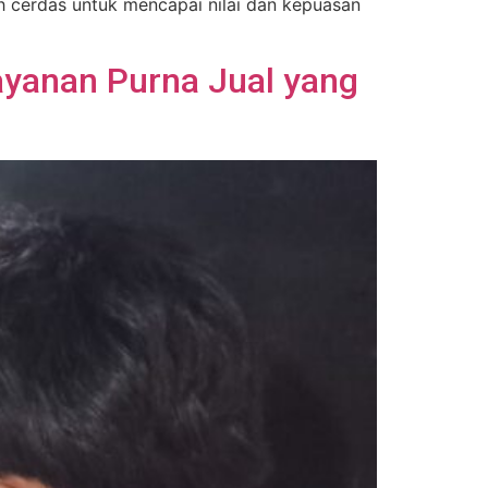
kah cerdas untuk mencapai nilai dan kepuasan
ayanan Purna Jual yang