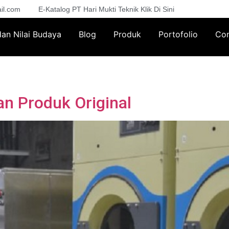
il.com
E-Katalog PT Hari Mukti Teknik Klik Di Sini
 dan Nilai Budaya
Blog
Produk
Portofolio
Con
n Produk Original