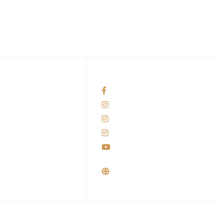
Pabrik Mesin Laundry Industri Rumah Sakit, Hotel dan Pondok
Pesantren.
HUBUNGI KAMI
OUR NETWORKS
Admin Marketing
Facebook KANABA
081-225-800-388
Instagram KANABA
M. Haka
Instagram SIYUBA
(Marketing) 0812-
9090-5709
Instagram DONG SO
Customer Care
Youtube
0812-9090-4709
Supplier, Distributor &
Produsen Mesin Laundry
Industri