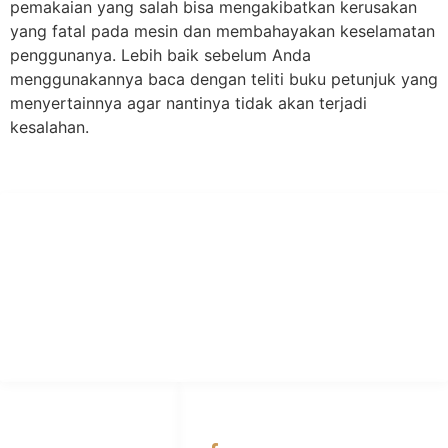
pemakaian yang salah bisa mengakibatkan kerusakan
yang fatal pada mesin dan membahayakan keselamatan
penggunanya. Lebih baik sebelum Anda
menggunakannya baca dengan teliti buku petunjuk yang
menyertainnya agar nantinya tidak akan terjadi
kesalahan.
PT Hari Mukti Teknik
Pabrik Mesin Laundry Industri Rumah Sakit, Hotel dan Pondok
Pesantren.
HUBUNGI KAMI
OUR NETWORKS
Admin Marketing