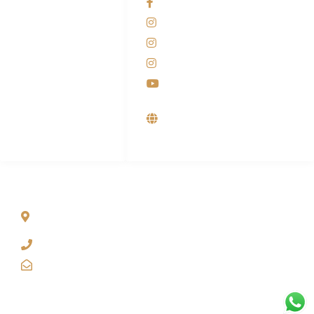
Facebook KANABA
081-225-800-388
Instagram KANABA
M. Haka
Instagram SIYUBA
(Marketing) 0812-
9090-5709
Instagram DONG SO
Customer Care
Youtube
0812-9090-4709
Supplier, Distributor &
Produsen Mesin Laundry
Industri
ALAMAT
Jl. Wonosari KM 8.5 Kuden RT 02, Sitimulyo, Piyungan
Bantul
(0274) 4536 274
kanaba.marketing@gmail.com