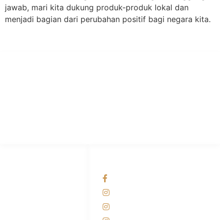
jawab, mari kita dukung produk-produk lokal dan
menjadi bagian dari perubahan positif bagi negara kita.
PT Hari Mukti Teknik
Pabrik Mesin Laundry Industri Rumah Sakit, Hotel dan Pondok
Pesantren.
HUBUNGI KAMI
OUR NETWORKS
Admin Marketing
Facebook KANABA
081-225-800-388
Instagram KANABA
M. Haka
Instagram SIYUBA
(Marketing) 0812-
9090-5709