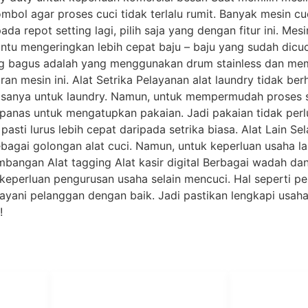
mbol agar proses cuci tidak terlalu rumit. Banyak mesin cu
da repot setting lagi, pilih saja yang dengan fitur ini. Mes
bantu mengeringkan lebih cepat baju – baju yang sudah dicu
ang bagus adalah yang menggunakan drum stainless dan memil
an mesin ini. Alat Setrika Pelayanan alat laundry tidak berh
iasanya untuk laundry. Namun, untuk mempermudah proses s
anas untuk mengatupkan pakaian. Jadi pakaian tidak perlu 
pasti lurus lebih cepat daripada setrika biasa. Alat Lain Se
sebagai golongan alat cuci. Namun, untuk keperluan usaha 
 Timbangan Alat tagging Alat kasir digital Berbagai wadah
ai keperluan pengurusan usaha selain mencuci. Hal seperti
yani pelanggan dengan baik. Jadi pastikan lengkapi usaha 
!
PT Har
HUBUNGI KAMI