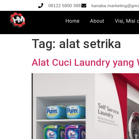
08122 5800 388
kanaba.marketing@gma
Home
About
Visi, Misi
Tag:
alat setrika
Alat Cuci Laundry yang 