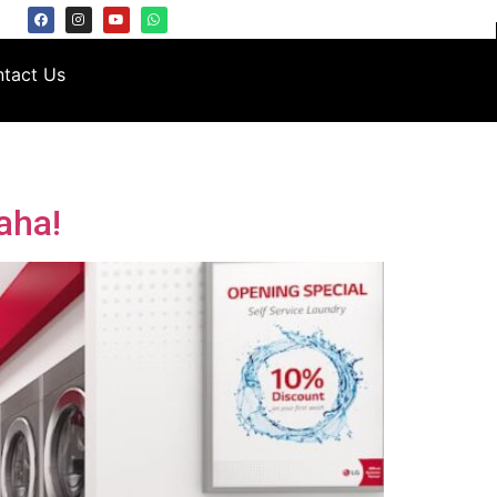
tact Us
aha!